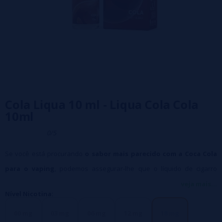
Cola Liqua 10 ml - Liqua Cola Cola
10ml
0/5
Se você está procurando
o sabor mais parecido com a Coca Cola
para o vaping
, podemos assegurar-lhe que o líquido de cigarro
eletrônico
Cola de Liqua é o mais parecido que você encontrará.
veja mais...
Nível Nicotina:
00 mg
03 mg
06 mg
12 mg
18 mg