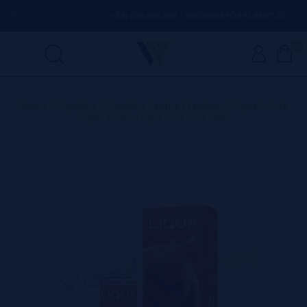
ER DÚVIDA
(+34) 674 656 090 / INFO@VAPORPLANET.ES
0
Home
>
Líquidos
>
Líquidos Vaping Premium
>
Liqua
>
Cola
Liqua 10 ml - Liqua Cola Cola 10ml