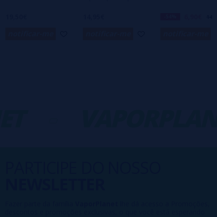
19,50€
14,95€
6,90€
-54%
14,9
notificar-me
notificar-me
notificar-me
ET
-
VAPORPLAN
PARTICIPE DO NOSSO
NEWSLETTER
Fazer parte da família
VaporPlanet
lhe dá acesso a Promoções,
descontos e promoções exclusivas, o que você está esperando