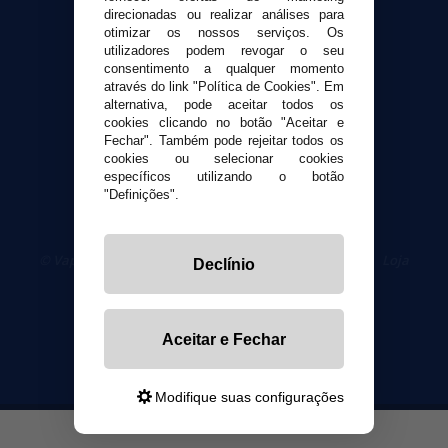
Contato
direcionadas ou realizar análises para
otimizar os nossos serviços. Os
utilizadores podem revogar o seu
Segurança e privacidade
consentimento a qualquer momento
Termos e Condições de Uso
através do link "Política de Cookies". Em
alternativa, pode aceitar todos os
Política de privacidade
cookies clicando no botão "Aceitar e
Política de cookies
Fechar". Também pode rejeitar todos os
cookies ou selecionar cookies
específicos utilizando o botão
"Definições".
© VaporPlanet.pt
|
Compre Cigarros Eletrônicos
|
Loja
Declínio
Cigarrillos Electronicos
Yopi Online SL CIF: B90451832
Aceitar e Fechar
Modifique suas configurações