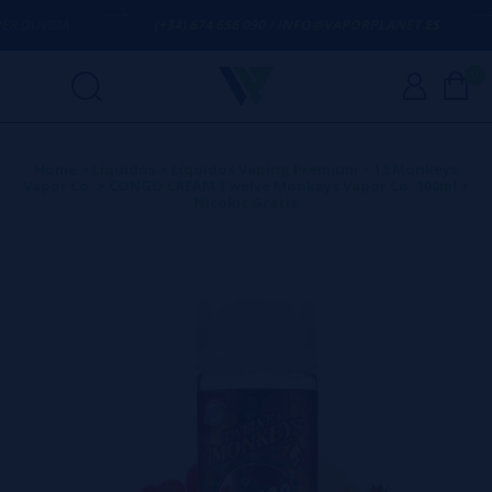
 DÚVIDA
(+34) 674 656 090 / INFO@VAPORPLANET.ES
0
Home
>
Líquidos
>
Líquidos Vaping Premium
>
12 Monkeys
Vapor Co.
>
CONGO CREAM Twelve Monkeys Vapor Co. 100ml +
Nicokit Gratis