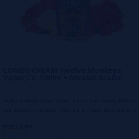
CONGO CREAM Twelve Monkeys
Vapor Co. 100ml + Nicokit Gratis
0/5
Twelve Monkeys Congo Cream Liquid é uma receita deliciosa
que incorpora morango, baunilha e creme. Experimente o
sabor deste tesouro único!
veja mais...
Nivel Nicotina *:
Caracteristicas:
Frasco de 120ml de capacidade com 100ml de líquido
00 mg
1,5 mg
03 mg