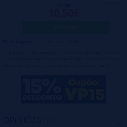
esta é a deliciosa
receita de Cornitto!
veja mais...
19,90€
10,50€
Proporção PG/VG 30/70
Embalagem: Frasco de PE de 120 ml com tampa à prova de crianças
Comprar
Conteúdo 100ml
Nicotina 0mg
Frete grátis:
em compras acima de 50€
* Este produto incluirá um acréscimo no processo de compra de 18,15€
correspondente ao Imposto sobre Líquidos para Cigarros Eletrônicos e
outros Produtos relacionados ao Tabaco (Líquidos de 0 a 15 mg).
OPINIÕES
(0)