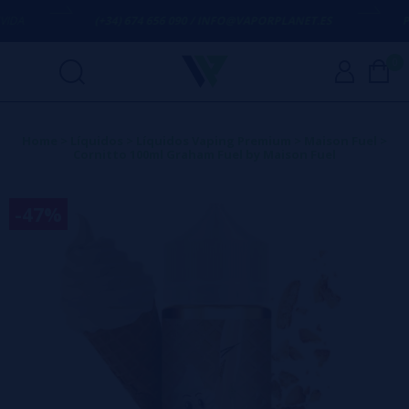
A
(+34) 674 656 090 / INFO@VAPORPLANET.ES
POR
0
Home
>
Líquidos
>
Líquidos Vaping Premium
>
Maison Fuel
>
Cornitto 100ml Graham Fuel by Maison Fuel
-47%