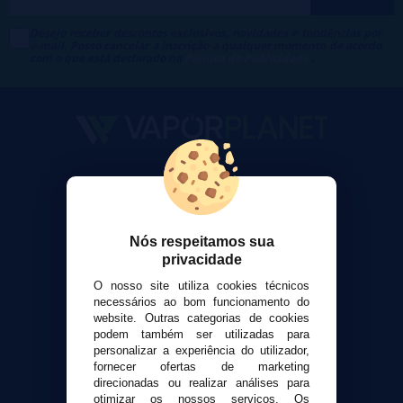
Desejo receber descontos exclusivos, novidades e tendências por
e-mail. Posso cancelar a inscrição a qualquer momento de acordo
com o que está declarado na
Política de Publicidade
.
VaporPlanet
Sobre nós
Calculadora DIY Alquimia
Nós respeitamos sua
Contato
privacidade
O nosso site utiliza cookies técnicos
Suporte ao cliente
necessários ao bom funcionamento do
Envio e devoluções
website. Outras categorias de cookies
Formas de pagamento
podem também ser utilizadas para
personalizar a experiência do utilizador,
Contato
fornecer ofertas de marketing
direcionadas ou realizar análises para
otimizar os nossos serviços. Os