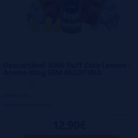
Descartável 5000 Puff Cola Lemon -
Aroma King SEM NICOTINA
0/5
SEM NICOTINA
Apenas sabores incríveis!
Bateria interna de 650 mAh recarregável via USB-C.
veja mais...
12,90€
5000 puffs aprox
Fluxo de ar ajustável.