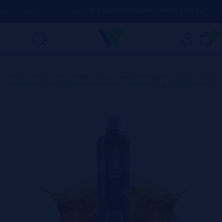
R DÚVIDA
(+34) 674 656 090 / INFO@VAPORPLANET.ES
0
Home
>
Produtos
>
Vapes Descartáveis Portugal
>
AROMA KING
>
Descartável 5000 Puff Cola Lemon - Aroma King SEM NICOTINA