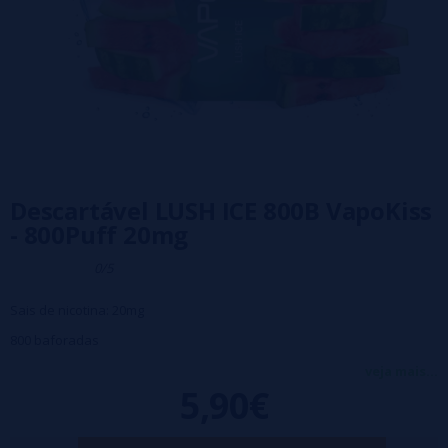
Descartável LUSH ICE 800B VapoKiss
- 800Puff 20mg
0/5
Sais de nicotina: 20mg
800 baforadas
Capacidade líquida: 2ml
veja mais...
5,90€
Capacidade da bateria: 400mAh
Bobina: malha