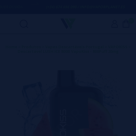
R DÚVIDA
(+34) 674 656 090 / INFO@VAPORPLANET.ES
0
Home
>
Produtos
>
Vapes Descartáveis Portugal
>
VAPOKISS
>
Descartável LUSH ICE 800B VapoKiss - 800Puff 20mg