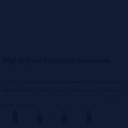
Digi Q Vista 1600mAh Geekvape
0/5
Descubra o
primeiro dispositivo do mundo
com
tela curva 3D
: o
Digi Q Vista
da Geekvape. Este kit revolucionário combina design
futurista com desempenho excepcional, graças à sua bateria interna
veja mais...
Cores:
Light Jade
de 1600 mAh
,
35 W de potência
e compatibilidade com pods da
série Q. Leve sua experiência de vaporização para o próximo nível!
Recursos em destaque: