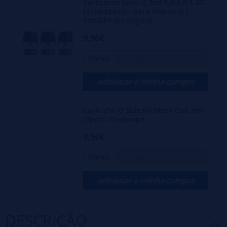
Cartuchos Série Q 2ml 0,6/0,8/1,2Ω
(3 unidades) - para Wenax Q /
SONDER Q / Aegis Q
9,90€
Ohms:
adicionar à minha compra
Cartucho Q Side Fill Mesh Coil 2ml
(3pcs) - Geekvape
9,50€
Ohms:
adicionar à minha compra
DESCRIÇÃO