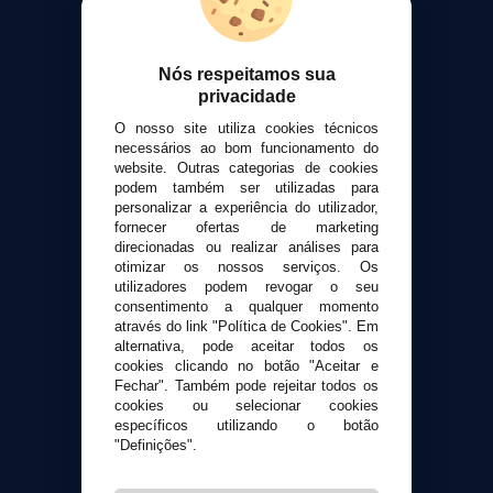
VaporPlanet
Sobre nós
Calculadora DIY Alquimia
Nós respeitamos sua
Contato
privacidade
O nosso site utiliza cookies técnicos
Suporte ao cliente
necessários ao bom funcionamento do
Envio e devoluções
website. Outras categorias de cookies
podem também ser utilizadas para
Formas de pagamento
personalizar a experiência do utilizador,
Contato
fornecer ofertas de marketing
direcionadas ou realizar análises para
otimizar os nossos serviços. Os
Segurança e privacidade
utilizadores podem revogar o seu
Termos e Condições de Uso
consentimento a qualquer momento
Política de privacidade
através do link "Política de Cookies". Em
alternativa, pode aceitar todos os
Política de cookies
cookies clicando no botão "Aceitar e
Fechar". Também pode rejeitar todos os
cookies ou selecionar cookies
específicos utilizando o botão
"Definições".