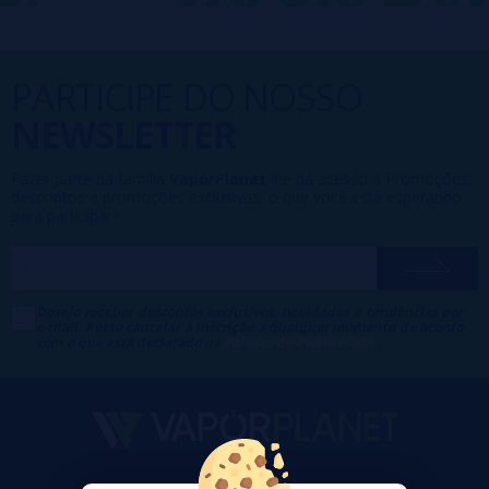
PARTICIPE DO NOSSO
NEWSLETTER
Fazer parte da família
VaporPlanet
lhe dá acesso a Promoções,
descontos e promoções exclusivas, o que você está esperando
para participar?
Desejo receber descontos exclusivos, novidades e tendências por
e-mail. Posso cancelar a inscrição a qualquer momento de acordo
com o que está declarado na
Política de Publicidade
.