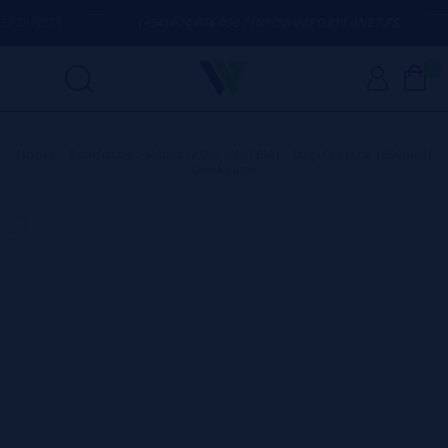
DÚVIDA
(+34) 674 656 090 / INFO@VAPORPLANET.ES
0
Home
>
Produtos
>
PODs (POD SYSTEM)
>
Digi Q Vista 1600mAh
Geekvape