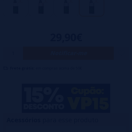
Capacidade: 2ml
Bateria interna: 1600mAh
Potência máxima: 35W
Compatível com os pods Geekvape Q
29,90€
Tela curva 3D
Botão de segurança integrado
Notificar-me
Frete grátis:
em compras acima de 50€
Acessórios
para esse produto