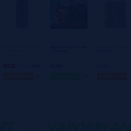
Escreva sua opinião sobre este produto
Ainda não há comentários, você quer ser o
primeiro a deixar um? Sua opinião é
importante para nós!
Aegis Boost 2 Pod - B60
Aegis Boost 3 3000mAh
Aegis Hero Q 1300m
- 2000mAh 60W -
- Geekvape
GeekVape
Geekvape
28,90€
35,90€
34,90€
-42%
49,90€
notificar-me
comprar
notificar-me
T
-
VAPORPLAN