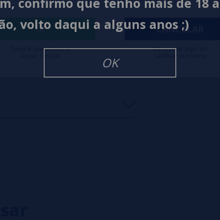
im, confirmo que tenho mais de 18 
ão, volto daqui a alguns anos ;)
IR
CANCELAR
Tendré que volver a
Me quedo aquí sin
iniciar sesión
cambiar el idioma
OK
0%
0%
0%
0%
0%
isar
eiro a deixar um? Sua opinião é