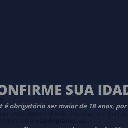
ONFIRME SUA IDA
!
 é obrigatório ser maior de 18 anos, por
tás conectando desde España, por lo que
eccionado a
vaporplanet.es