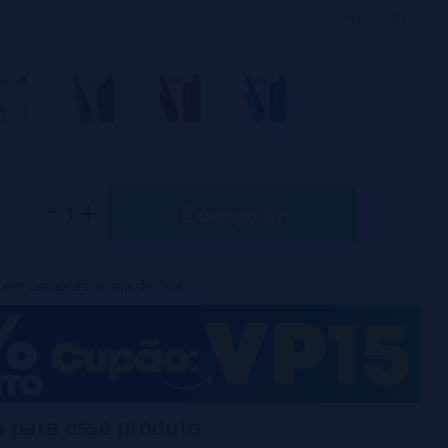
radas de 2350mAh (power bank) e 650mAh (pod) que
veja mais...
amente a 2A via USB-C ou carregamento magnético.
ia e o pod podem ser carregados simultaneamente.
stada automaticamente entre 16 e 22 watts, dependendo do
l e enchimento lateral.
 integrado de 0,8 ohm.
Comprar
artuchos da série dotPod.
ável, perfeito para inalações de média e alta intensidade (MTL
em compras acima de 50€
 legível (bateria portátil TFT de 0,99", pod OLED de 0,69").
a em liga de alumínio anodizado e jateado.
ca por inalação.
s
para esse produto