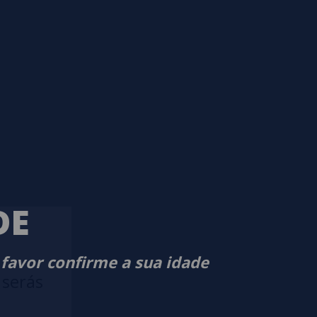
DE
 favor confirme a sua idade
 serás