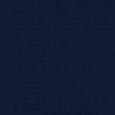
👄 MTL (boca para pulmão) para uma sensação mais fech
💨 RDL (restrição direta) para uma inalação mais aberta 
🖥️ Tela dupla nítida e elegante
📊 Tela TFT de 0,99" na bateria principal (powerbank).
💡 Tela OLED de 0,69" no pod.
Ambos oferecem informações claras e legíveis sobre 
🔋.
🧱 Design e materiais premium
Feito em liga de alumínio anodizado e jateado, o do
leveza e acabamento sofisticado ✨.
Sua ativação automática de inalação elimina a ne
vaporização mais natural, fluida e confortável 👌.
💛 Resumo dos principais recursos:
🧠 Ergonomia avançada e design sublime
🔋 Banco de potência de 2350mAh + pod de 650mAh
⚡ Carregamento rápido USB-C ou magnético
🔄 Potência automática entre 16W e 22W
💧 Reservatório de 2ml com enchimento lateral