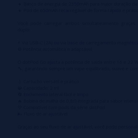
🔸 Banco de energia de 2350mAh para maior duração da 
🔸 Pod de 650mAh recarregável de forma rápida e prátic
Você pode carregar ambos simultaneamente graças
duplo:
⚡ Via USB-C (2A) ou via base de carregamento magnética
⚙️ Potência automática e adaptável
O dotPod Go ajusta a potência de saída entre 16 e 22 
🔧, garantindo sempre um vape equilibrado, suave e com
💧 Cartucho versátil e prático
🧩 Capacidade: 2 ml
🔄 Enchimento lateral fácil e limpo
🔥 Bobina de malha de 0,8Ω integrada para sabor intens
💛 Compatível com pods da série dotPod
🌬️ Fluxo de ar ajustável
Graças ao seu fluxo de ar ajustável, você pode personali