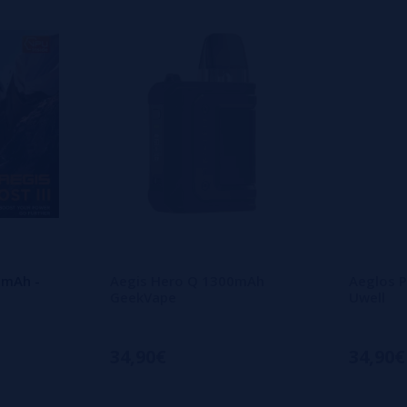
0mAh -
Aegis Hero Q 1300mAh
Aeglos P
GeekVape
Uwell
34,90€
34,90€