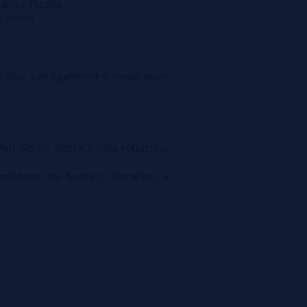
ada e focada.
e densa.
status, carregamento e modo ativo
tPod Go se destaca pela robustez,
cessidade de botões, tornando a