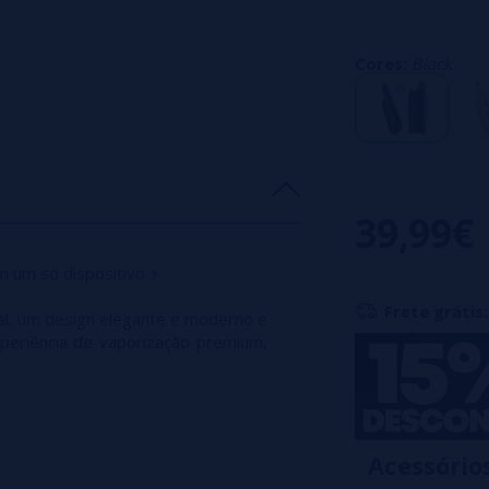
Baterias integ
recarregam rapid
Cores:
Black
O banco de energ
A potência é aju
cartucho inserido.
Capacidade de 2 m
Resistor de malha
39,99€
Compatível com c
m um só dispositivo ⚡
Fluxo de ar ajust
Frete grátis:
a RDL).
, um design elegante e moderno e
eriência de vaporização premium,
Tela dupla clara e
Construção robust
Ativação automáti
Acessório