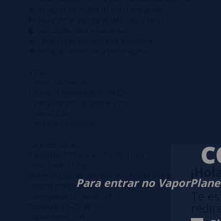
🔥 Resistor de malha de 0,8Ω integrado
🌬️ Fluxo de ar ajustável (MTL para RDL)
🖥️ Tela dupla clara e moderna
🧱 Construção em alumínio anodizado
👄 Ativação automática por tragada
Inclui:
1 mod dotPod Go
1 bateria externa dotPod Go
1 cartucho de 0,8 ohm e 2 ml
1 cabo USB-C
1 manual do usuário
C
Características
Tamanho: 109,4 x 45,2 x 20,4 mm
Peso total: 116 g
¡Hola
Material: Liga de alumínio anodizado jateado
Para entrar no VaporPlanet
Bateria integrada de 2350+650 mAh
Te es
Carregamento rápido 2A
redir
Potência: 16-22 W
Capacidade: 2 ml