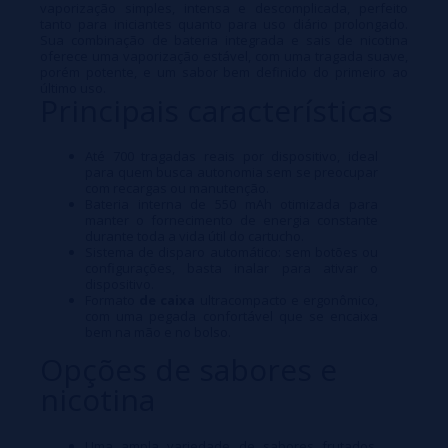
vaporização simples, intensa e descomplicada, perfeito
tanto para iniciantes quanto para uso diário prolongado.
Sua combinação de bateria integrada e sais de nicotina
oferece uma vaporização estável, com uma tragada suave,
porém potente, e um sabor bem definido do primeiro ao
último uso.
Principais características
Até 700 tragadas reais por dispositivo, ideal
para quem busca autonomia sem se preocupar
com recargas ou manutenção.
Bateria interna de 550 mAh otimizada para
manter o fornecimento de energia constante
durante toda a vida útil do cartucho.
Sistema de disparo automático: sem botões ou
configurações, basta inalar para ativar o
dispositivo.
Formato
de caixa
ultracompacto e ergonômico,
com uma pegada confortável que se encaixa
bem na mão e no bolso.
Opções de sabores e
nicotina
Uma ampla variedade de sabores frutados,