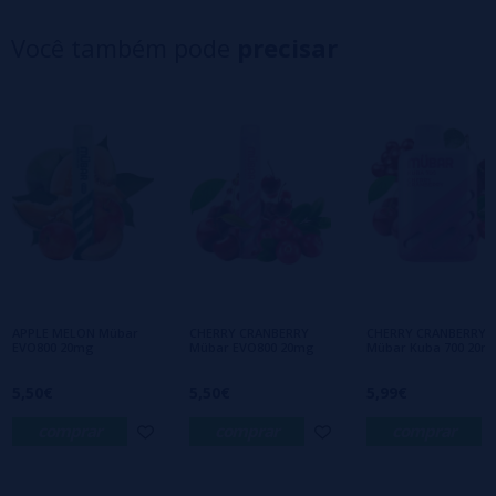
4 estrelas
0%
Você também pode
precisar
3 estrelas
0%
2 estrelas
0%
1 estrelas
0%
0/5
Seja o primeiro a deixar um comentário
Escreva sua opinião sobre este produto
Ainda não há comentários, você quer ser o
primeiro a deixar um? Sua opinião é
importante para nós!
APPLE MELON Mübar
CHERRY CRANBERRY
CHERRY CRANBERRY
EVO800 20mg
Mübar EVO800 20mg
Mübar Kuba 700 20m
5,50€
5,50€
5,99€
comprar
comprar
comprar