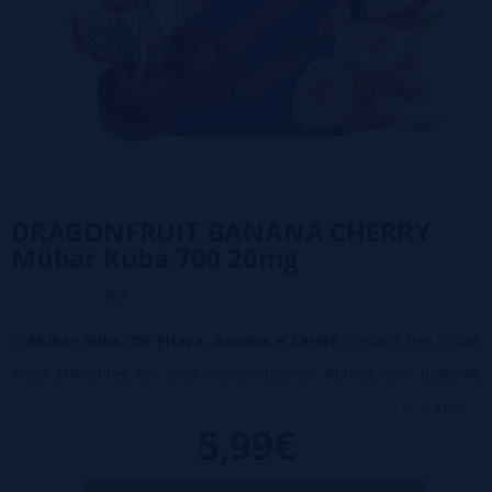
DRAGONFRUIT BANANA CHERRY
Mübar Kuba 700 20mg
0/5
O
Mübar Kuba 700 Pitaya, Banana e Cereja
combina três frutas
muito diferentes em uma mistura tropical frutada com bastante
personalidade e uma tragada surpreendentemente harmoniosa. O
veja mais...
5,99€
toque exótico e suave da pitaya se entrelaça com a cremosidade da
banana e o toque doce e suculento da cereja, resultando em um