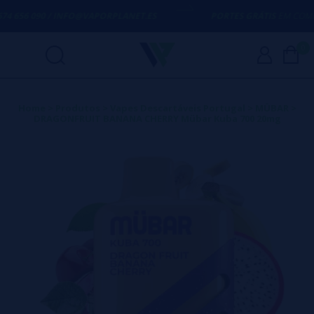
4 656 090 / INFO@VAPORPLANET.ES
PORTES GRÁTIS
EM COMPRAS
0
Home
>
Produtos
>
Vapes Descartáveis Portugal
>
MÜBAR
>
DRAGONFRUIT BANANA CHERRY Mübar Kuba 700 20mg