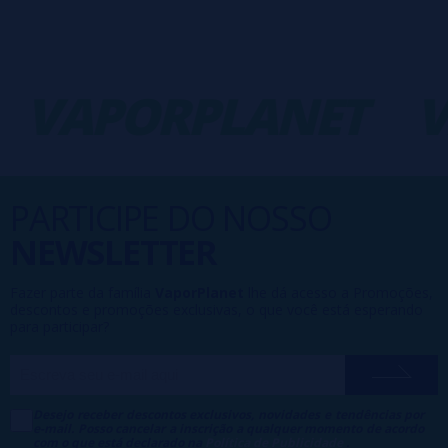
VAPORPLANET
V
PARTICIPE DO NOSSO
NEWSLETTER
Fazer parte da família
VaporPlanet
lhe dá acesso a Promoções,
descontos e promoções exclusivas, o que você está esperando
para participar?
Desejo receber descontos exclusivos, novidades e tendências por
e-mail. Posso cancelar a inscrição a qualquer momento de acordo
com o que está declarado na
Política de Publicidade
.