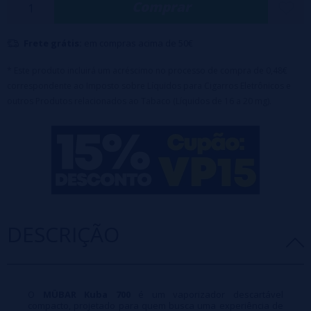
Comprar
sabor frutado complexo, intenso e muito agradável.
Aproximadamente 700 tragadas
Frete grátis:
em compras acima de 50€
2ml / Sais de Nicotina 20mg
Bateria de 550mAh (Cobalto)
* Este produto incluirá um acréscimo no processo de compra de 0,48€
correspondente ao Imposto sobre Líquidos para Cigarros Eletrônicos e
Bobina de malha
outros Produtos relacionados ao Tabaco (Líquidos de 16 a 20 mg).
DESCRIÇÃO
O
MÜBAR Kuba 700
é um vaporizador descartável
compacto, projetado para quem busca uma experiência de