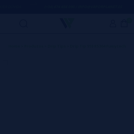
R DÚVIDA
(+34) 674 656 090 / INFO@VAPORPLANET.ES
0
Home
>
Produtos
>
Drip Tips
>
Drip Tip 510 RS364 Fumytech