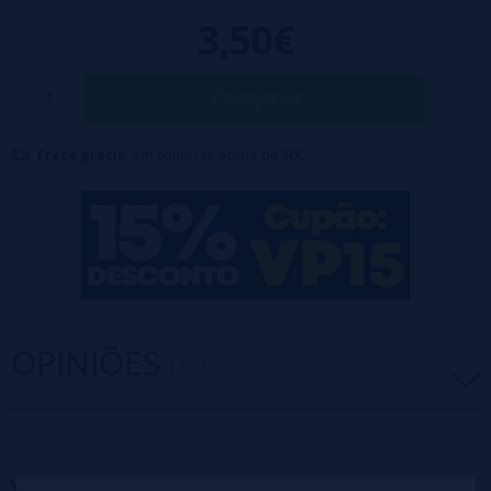
3,50€
Comprar
Frete grátis:
em compras acima de 50€
OPINIÕES
(0)
5 estrelas
0%
4 estrelas
0%
Você também pode
precisar