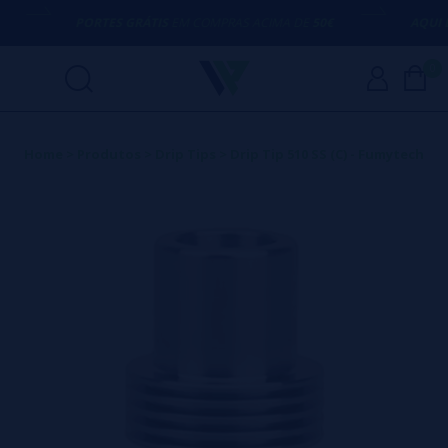
PORTES GRÁTIS
EM COMPRAS ACIMA DE
50€
AQUI E
0
Home
>
Produtos
>
Drip Tips
>
Drip Tip 510 SS (C) - Fumytech