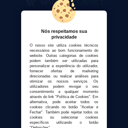
VaporPlanet
Sobre nós
Calculadora DIY Alquimia
Nós respeitamos sua
privacidade
Contato
O nosso site utiliza cookies técnicos
necessários ao bom funcionamento do
Suporte ao cliente
website. Outras categorias de cookies
Envio e devoluções
podem também ser utilizadas para
personalizar a experiência do utilizador,
Formas de pagamento
fornecer ofertas de marketing
Contato
direcionadas ou realizar análises para
otimizar os nossos serviços. Os
utilizadores podem revogar o seu
Segurança e privacidade
consentimento a qualquer momento
Termos e Condições de Uso
através do link "Política de Cookies". Em
alternativa, pode aceitar todos os
Política de privacidade
cookies clicando no botão "Aceitar e
Política de cookies
Fechar". Também pode rejeitar todos os
cookies ou selecionar cookies
específicos utilizando o botão
"Definições".