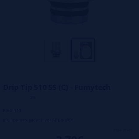
Drip Tip 510 SS (C) - Fumytech
0/5
Bocal 510
Ideal para tragadas leves MTL ou RDL.
Vendido individualmente.
veja mais...