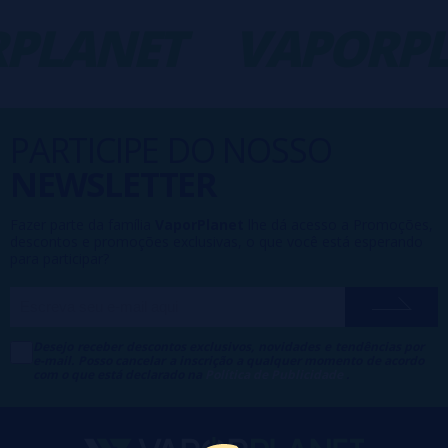
PLANET
VAPORPL
PARTICIPE DO NOSSO
NEWSLETTER
Fazer parte da família
VaporPlanet
lhe dá acesso a Promoções,
descontos e promoções exclusivas, o que você está esperando
para participar?
Desejo receber descontos exclusivos, novidades e tendências por
e-mail. Posso cancelar a inscrição a qualquer momento de acordo
com o que está declarado na
Política de Publicidade
.