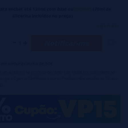
para encher até 120ml com
base
ou
nicokits
(70ml de
Glicerina incluídos no preço)
 Sweet Strawberry Ice Aroma 60ml oferece uma combinação
veja mais...
oçura e frescor. Este aroma irresistível funde o autêntico
Notificar-me
gos maduros com um toque gelado.
e:
A mistura final deverá ter uma proporção de 50PG/50VG,
s 100% de base VG.
em compras acima de 50€
irá um acréscimo no processo de compra de 10,89€ correspondente ao
0PG
os para Cigarros Eletrônicos e outros Produtos relacionados ao Tabaco
g).
 garrafa:
120ml
dias