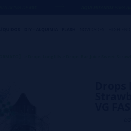
50€
AQUI ESTAMOS
PARA AJUDÁ-LO COM 
LÍQUIDOS
DIY - ALQUIMIA
FLASH
NOVIDADES
HIGH END
 FORMATO】
>
Drops Longfills
>
Drops Bar Juice Sweet Straw
Drops 
Strawb
VG FAS
0/5