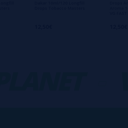
ongfill
Dakar 10ml/120 Longfill
Drops A
sters
Drops Tobacco Masters
Aroma 16
VG FAST
12,50€
12,50€
ANET
-
VA