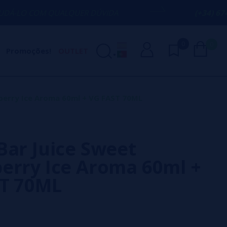
QUALQUER DÚVIDA
(+34) 674 656 090 / 
0
0
Promoções!
OUTLET
berry Ice Aroma 60ml + VG FAST 70ML
Bar Juice Sweet
erry Ice Aroma 60ml +
T 70ML