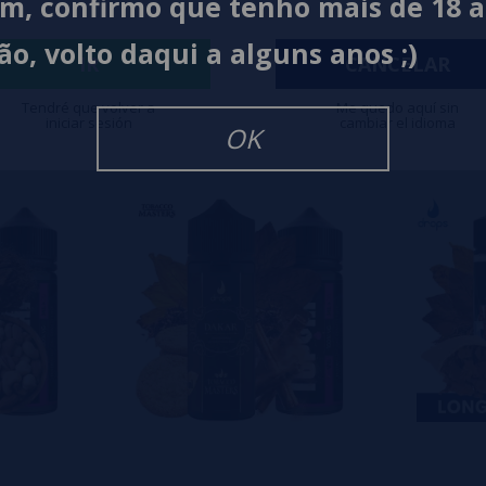
im, confirmo que tenho mais de 18 
0%
ão, volto daqui a alguns anos ;)
0%
IR
CANCELAR
0%
Tendré que volver a
Me quedo aquí sin
iniciar sesión
cambiar el idioma
isar
OK
eiro a deixar um? Sua opinião é