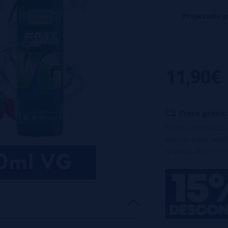
Projetado 
Drops Bar Juice
equilibrada de d
11,90€
sabor dos moran
Nota important
utilizando apena
Frete grátis:
Características:
* Este produto inclu
Proporção:
10
Imposto sobre Líquid
Formato:
60ml
(Líquidos de 0 a 15 m
Capacidade da
Maceração:
3 