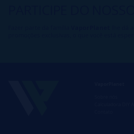
PARTICIPE DO NOSS
Fazer parte da família
VaporPlanet
lhe dá a
promoções exclusivas, o que você está esper
VaporPlanet
Sobre nós
Calculadora DIY A
Contato