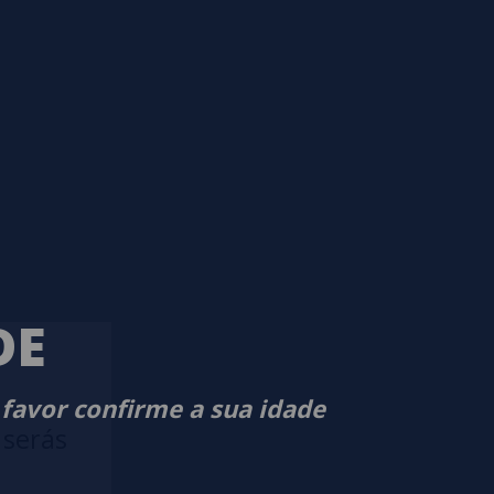
DE
 favor confirme a sua idade
 serás