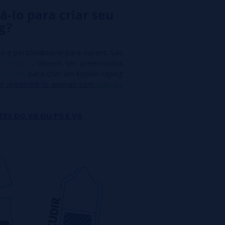
á-lo para criar seu
g?
a e personalizável para vapers. São
entrados
, devem ser preenchidos
m
nicokits
para criar um líquido vaping
e preenchê-lo apenas com
sais de
TES DO VG OU PG E VG