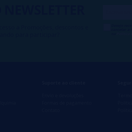
O
NEWSLETTER
Desejo rece
cesso a Promoções, descontos e
cancelar a
ando para participar?
na
Política
Suporte ao cliente
Segur
Envio e devoluções
Termo
lquimia
Formas de pagamento
Políti
Contato
Políti