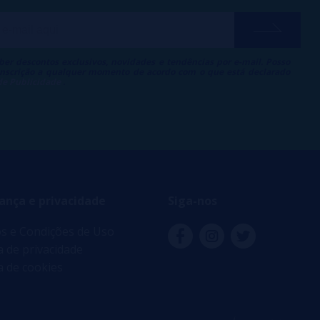
ber descontos exclusivos, novidades e tendências por e-mail. Posso
 inscrição a qualquer momento de acordo com o que está declarado
 de Publicidade
.
ança e privacidade
Siga-nos
s e Condições de Uso
ca de privacidade
ca de cookies