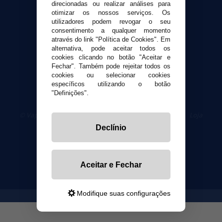
direcionadas ou realizar análises para
otimizar os nossos serviços. Os
Segurança e privacidade
utilizadores podem revogar o seu
Termos e Condições de Uso
consentimento a qualquer momento
Política de privacidade
através do link "Política de Cookies". Em
alternativa, pode aceitar todos os
Política de cookies
cookies clicando no botão "Aceitar e
Fechar". Também pode rejeitar todos os
cookies ou selecionar cookies
específicos utilizando o botão
"Definições".
© VaporPlanet.pt
|
Compre Cigarros Eletrônicos
|
Loja
Cigarrillos Electronicos
Declínio
Yopi Online SL CIF: B90451832
Aceitar e Fechar
Modifique suas configurações