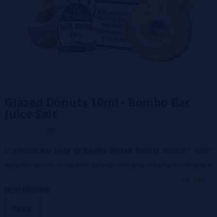
Glazed Donuts 10ml - Bombo Bar
Juice Salt
0/5
O e-líquido
Bar Juice da Bombo
Glazed Donuts
oferece o sabor
delicioso de um donut fofo coberto com uma cobertura brilhante e
açucarada. Doce e suave, perfeito para quem busca um toque
veja mais...
Nível Nicotina:
clássico e doce.
Características:
10 mg
20 mg