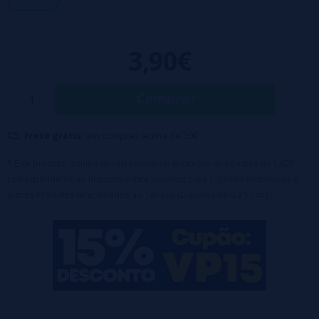
Frasco PET de 10ml de líquido
Tampa de segurança para crianças
Base: 50%VG / 50%PG
Sais de nicotina: 0, 5, 10 e 20 mg/ml
3,90€
Adaptado para melhor sabor em vagens
Comprar
Frete grátis:
em compras acima de 50€
* Este produto incluirá um acréscimo no processo de compra de 1,82€
correspondente ao Imposto sobre Líquidos para Cigarros Eletrônicos e
outros Produtos relacionados ao Tabaco (Líquidos de 0 a 15 mg).