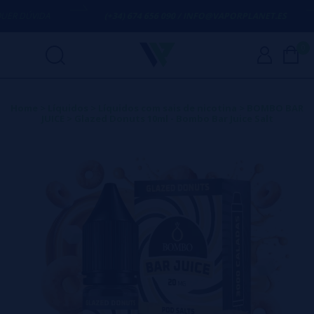
R DÚVIDA
(+34) 674 656 090 / INFO@VAPORPLANET.ES
0
Home
>
Líquidos
>
Líquidos com sais de nicotina
>
BOMBO BAR
JUICE
>
Glazed Donuts 10ml - Bombo Bar Juice Salt