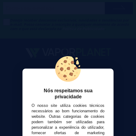
Desejo receber descontos exclusivos, novidades e tendências por
e-mail. Posso cancelar a inscrição a qualquer momento de acordo
com o que está declarado na
Política de Publicidade
.
VaporPlanet
Sobre nós
Calculadora DIY Alquimia
Nós respeitamos sua
Contato
privacidade
O nosso site utiliza cookies técnicos
Suporte ao cliente
necessários ao bom funcionamento do
Envio e devoluções
website. Outras categorias de cookies
Formas de pagamento
podem também ser utilizadas para
personalizar a experiência do utilizador,
Contato
fornecer ofertas de marketing