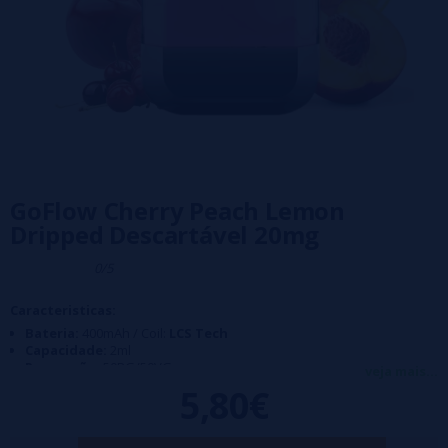
GoFlow Cherry Peach Lemon
Dripped Descartável 20mg
0/5
Caracteristicas:
Bateria:
400mAh / Coil:
LCS Tech
Capacidade:
2ml
Proporção:
50PG/50VG
veja mais...
Puff:
800 aprox
5,80€
Nicotina:
20 mg