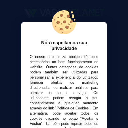
VaporPlanet
Sobre nós
Calculadora DIY Alquimia
Nós respeitamos sua
privacidade
Contato
O nosso site utiliza cookies técnicos
necessários ao bom funcionamento do
Suporte ao cliente
website. Outras categorias de cookies
Envio e devoluções
podem também ser utilizadas para
personalizar a experiência do utilizador,
Formas de pagamento
fornecer ofertas de marketing
Contato
direcionadas ou realizar análises para
otimizar os nossos serviços. Os
utilizadores podem revogar o seu
Segurança e privacidade
consentimento a qualquer momento
Termos e Condições de Uso
através do link "Política de Cookies". Em
alternativa, pode aceitar todos os
Política de privacidade
cookies clicando no botão "Aceitar e
Política de cookies
Fechar". Também pode rejeitar todos os