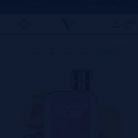
ER DÚVIDA
(+34) 674 656 090 / INFO@VAPORPLANET.ES
0
Home
>
Produtos
>
Vapes Descartáveis Portugal
>
DRIPPED
>
GoFlow Cherry Peach Lemon Dripped Descartável 20mg