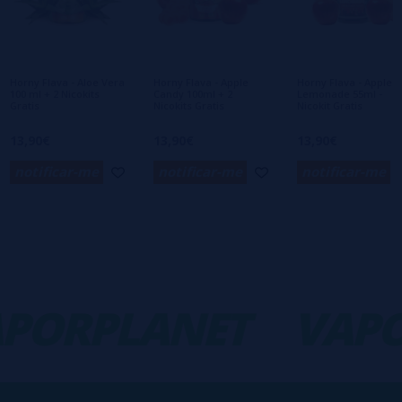
Ainda não há comentários, você quer ser o
primeiro a deixar um? Sua opinião é
importante para nós!
Horny Flava - Aloe Vera
Horny Flava - Apple
Horny Flava - Apple
100 ml + 2 Nicokits
Candy 100ml + 2
Lemonade 55ml -
Gratis
Nicokits Gratis
Nicokit Gratis
13,90€
13,90€
13,90€
notificar-me
notificar-me
notificar-me
PORPLANET
VAPO