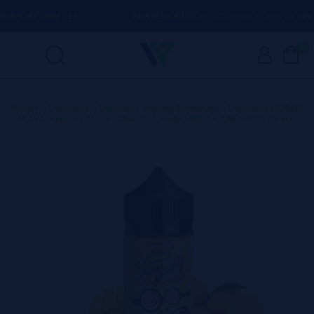
VAPORPLANET.ES
PORTES GRÁTIS
EM COMPRAS ACIMA DE
50€
0
Home
>
Líquidos
>
Líquidos Vaping Premium
>
Líquidos HORNY
FLAVA
>
Horny Flava - Mango Candy 100ml + 2 Nicokits Gratis