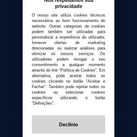
Nós respeitamos sua
Contato
privacidade
O nosso site utiliza cookies técnicos
Suporte ao cliente
necessários ao bom funcionamento do
Envio e devoluções
website. Outras categorias de cookies
Formas de pagamento
podem também ser utilizadas para
personalizar a experiência do utilizador,
Contato
fornecer ofertas de marketing
direcionadas ou realizar análises para
otimizar os nossos serviços. Os
Segurança e privacidade
utilizadores podem revogar o seu
Termos e Condições de Uso
consentimento a qualquer momento
Política de privacidade
através do link "Política de Cookies". Em
alternativa, pode aceitar todos os
Política de cookies
cookies clicando no botão "Aceitar e
Fechar". Também pode rejeitar todos os
cookies ou selecionar cookies
específicos utilizando o botão
"Definições".
© VaporPlanet.pt
|
Compre Cigarros Eletrônicos
|
Loja
Cigarrillos Electronicos
Declínio
Yopi Online SL CIF: B90451832