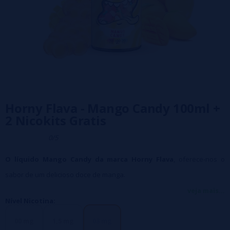
Horny Flava - Mango Candy 100ml +
2 Nicokits Gratis
0/5
O líquido Mango Candy da marca Horny Flava
, oferece-nos o
sabor de um delicioso doce de manga.
Tamanho do frasco
: 120 ml com 100 ml de líquido, para adicionar 2
veja mais...
Nível Nicotina:
nicokits de 10 ml cada (incluídos no preço) que quando misturados
obtêm 120 ml na gramatura de nicotina escolhida.
00 mg
1,5 mg
03 mg