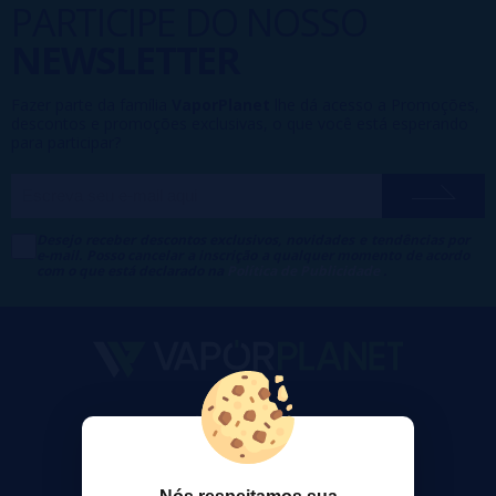
PARTICIPE DO NOSSO
NEWSLETTER
Fazer parte da família
VaporPlanet
lhe dá acesso a Promoções,
descontos e promoções exclusivas, o que você está esperando
para participar?
Desejo receber descontos exclusivos, novidades e tendências por
e-mail. Posso cancelar a inscrição a qualquer momento de acordo
com o que está declarado na
Política de Publicidade
.
VaporPlanet
Sobre nós
Calculadora DIY Alquimia