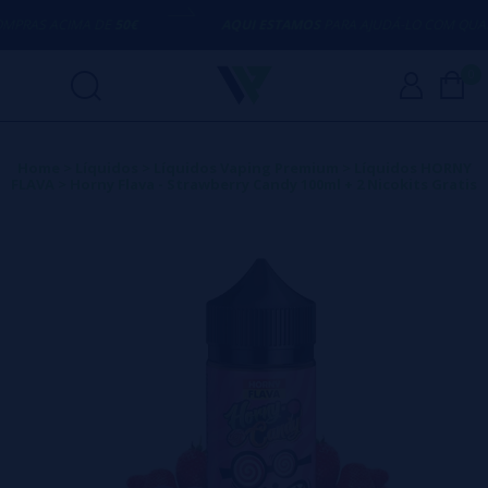
RAS ACIMA DE
50€
AQUI ESTAMOS
PARA AJUDÁ-LO COM QUALQU
0
Home
>
Líquidos
>
Líquidos Vaping Premium
>
Líquidos HORNY
FLAVA
>
Horny Flava - Strawberry Candy 100ml + 2 Nicokits Gratis