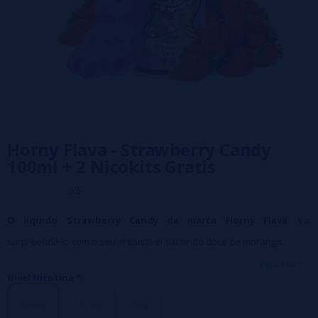
Horny Flava - Strawberry Candy
100ml + 2 Nicokits Gratis
0/5
O líquido Strawberry Candy da marca Horny Flava
, vai
surpreendê-lo com o seu irresistível sabor de doce de morango.
Tamanho do frasco
: 120 ml com 100 ml de líquido, para adicionar 2
veja mais...
Nivel Nicotina *:
nicokits de 10 ml cada (incluídos no preço) que quando misturados
obtêm 120 ml na gramagem de nicotina escolhida.
00 mg
1,5 mg
3 mg