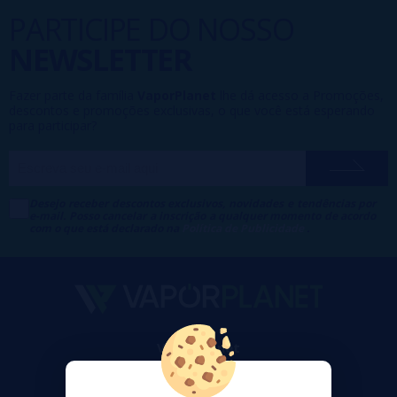
PARTICIPE DO NOSSO
NEWSLETTER
Fazer parte da família
VaporPlanet
lhe dá acesso a Promoções,
descontos e promoções exclusivas, o que você está esperando
para participar?
Desejo receber descontos exclusivos, novidades e tendências por
e-mail. Posso cancelar a inscrição a qualquer momento de acordo
com o que está declarado na
Política de Publicidade
.
VaporPlanet
Sobre nós
Calculadora DIY Alquimia