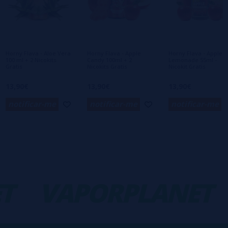
Ainda não há comentários, você quer ser o
primeiro a deixar um? Sua opinião é
importante para nós!
Horny Flava - Aloe Vera
Horny Flava - Apple
Horny Flava - Apple
100 ml + 2 Nicokits
Candy 100ml + 2
Lemonade 55ml -
Gratis
Nicokits Gratis
Nicokit Gratis
13,90€
13,90€
13,90€
notificar-me
notificar-me
notificar-me
T
VAPORPLANET