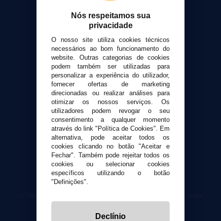
Contato
Nós respeitamos sua
privacidade
Suporte ao cliente
O nosso site utiliza cookies técnicos
Envio e devoluções
necessários ao bom funcionamento do
Formas de pagamento
website. Outras categorias de cookies
podem também ser utilizadas para
Contato
personalizar a experiência do utilizador,
fornecer ofertas de marketing
direcionadas ou realizar análises para
Segurança e privacidade
otimizar os nossos serviços. Os
Termos e Condições de Uso
utilizadores podem revogar o seu
Política de privacidade
consentimento a qualquer momento
através do link "Política de Cookies". Em
Política de cookies
alternativa, pode aceitar todos os
cookies clicando no botão "Aceitar e
Fechar". Também pode rejeitar todos os
cookies ou selecionar cookies
específicos utilizando o botão
"Definições".
© VaporPlanet.pt
|
Compre Cigarros Eletrônicos
|
Loja
Cigarrillos Electronicos
Yopi Online SL CIF: B90451832
Declínio