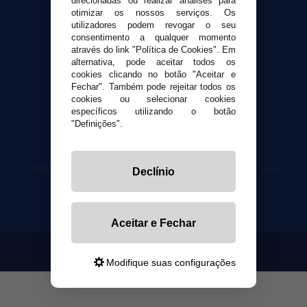
direcionadas ou realizar análises para
otimizar os nossos serviços. Os
utilizadores podem revogar o seu
Segurança e privacidade
consentimento a qualquer momento
Termos e Condições de Uso
através do link "Política de Cookies". Em
alternativa, pode aceitar todos os
Política de privacidade
cookies clicando no botão "Aceitar e
Política de cookies
Fechar". Também pode rejeitar todos os
cookies ou selecionar cookies
específicos utilizando o botão
"Definições".
© VaporPlanet.pt
|
Compre Cigarros Eletrônicos
|
Loja
Declínio
Cigarrillos Electronicos
Yopi Online SL CIF: B90451832
Aceitar e Fechar
Modifique suas configurações