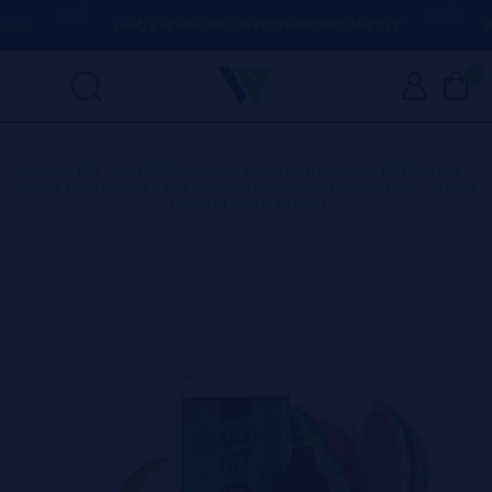
DA
(+34) 674 656 090 / INFO@VAPORPLANET.ES
POR
0
Home
>
DIY - ALQUIMIA
>
Aromas Concentrados
>
JUNGLE HIT
>
Jungle Hit Shake e Vape Watermelon Melon 120ml/10ml - Aroma
+ Garrafa Vazia 120ml