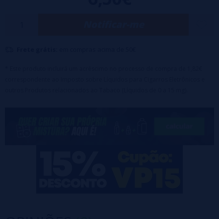
mistura recomendada: 8-12%
Armazenar o produto em local
Notificar-me
protegido da luz solar e na temperatura recomendada (12-25°C).
Mantenha fora do alcance de crianças.
Frete grátis:
em compras acima de 50€
Ingredientes: aroma, propilenoglicol.
Este é um aroma concentrado
e deve ser misturado à base para consumir, não consumido
* Este produto incluirá um acréscimo no processo de compra de 1,82€
correspondente ao Imposto sobre Líquidos para Cigarros Eletrônicos e
diretamente.
outros Produtos relacionados ao Tabaco (Líquidos de 0 a 15 mg).