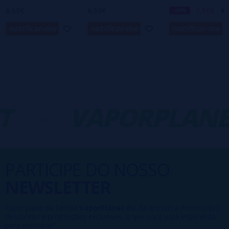
6,50€
6,50€
3,50€
-46%
6,
notificar-me
notificar-me
notificar-me
T
-
VAPORPLANE
PARTICIPE DO NOSSO
NEWSLETTER
Fazer parte da família
VaporPlanet
lhe dá acesso a Promoções,
descontos e promoções exclusivas, o que você está esperando
para participar?