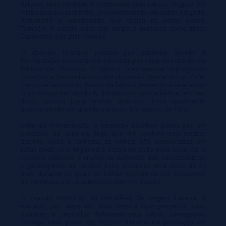
italiana, mas também é combinado com tabaco Virginia em
misturas para cachimbo, proporcionando um sabor salgado,
defumado e amadeirado que realça as notas doces.
Também é usado para dar corpo a misturas como Black
Cavendish e English Mixture.
O charuto Toscano nasceu por acidente devido à
fermentação espontânea causada por uma inundação na
fábrica de Florença. O tabaco previamente impregnado
começou a fermentar no calor do verão, liberando um forte
cheiro de amônia. O diretor da fábrica, temendo a reação do
Grão-Duque Fernando III, decidiu não descartá-lo e, em vez
disso, usou-o para encher charutos. Esse movimento
acabou sendo um grande sucesso. Era agosto de 1815.
Além da fermentação, o Kentucky Bourbon passa por um
processo de cura no fogo que lhe confere seu caráter
distinto. Após a colheita, as folhas são penduradas em
salas onde uma fogueira é acesa no chão para secá-las. A
madeira utilizada é crucial na definição das características
organolépticas do tabaco. Esse processo leva cerca de 20
dias, durante os quais as folhas mudam de cor, passando
do verde para o característico marrom escuro.
O charuto Kentucky da Blendfeel, de origem italiana, é
extraído por meio de uma técnica que preserva suas
nuances e reproduz fielmente seu sabor, carregando
consigo uma parte da história italiana na produção de