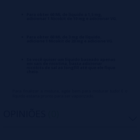
Para obter 60 ML de líquido a 1,5 mg,
adicionar 1 Nicokit de 10 mg e adicionar VG.
Para obter 60 ML de 3 mg de líquido,
adicione 1 Nicokit de 20 mg e adicione VG.
Se você quiser um líquido baseado apenas
em sais de nicotina, basta adicionar
nicokits de sal ao longfill até que ele fique
cheio.
Para finalizar a mistura, agite bem para misturar tudo! E o
líquido estaria pronto para ser vaporizado.
OPINIÕES
(0)
5 estrelas
0%