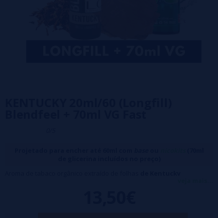
KENTUCKY 20ml/60 (Longfill)
Blendfeel + 70ml VG Fast
0/5
Projetado para encher até 60ml com
base
ou
nicokits
(70ml
de glicerina incluídos no preço)
Aroma de tabaco orgânico extraído de folhas
de Kentucky
veja mais...
Características:
13,50€
Frasco PET
de 60 ml com 20 ml de aroma
(100% PG)
Formato: 20ml