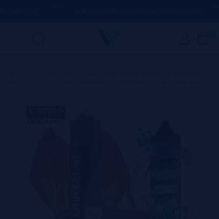
ANET.ES
PORTES GRÁTIS
EM COMPRAS ACIMA DE
50€
0
Home
>
Líquidos
>
Longfills【NOVO FORMATO】
>
BLENDFEEL
ORGANIC
>
KENTUCKY 20ml/60 (Longfill) Blendfeel + 70ml VG Fast