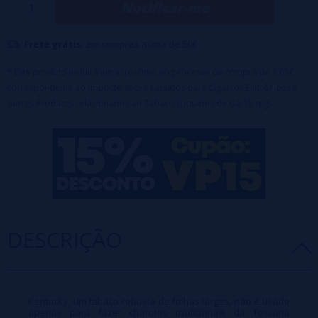
Aviso: Este produto é uma fragrância concentrada e deve
Notificar-me
ser diluído com
base
e/ou
nicokits
antes do uso.
Frete grátis:
em compras acima de 50€
* Este produto incluirá um acréscimo no processo de compra de 3,63€
correspondente ao Imposto sobre Líquidos para Cigarros Eletrônicos e
outros Produtos relacionados ao Tabaco (Líquidos de 0 a 15 mg).
DESCRIÇÃO
Kentucky, um tabaco robusta de folhas largas, não é usado
apenas para fazer charutos tradicionais da Toscana