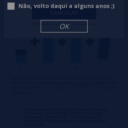
Não, volto daqui a alguns anos ;)
CANCELAR
Me quedo aquí sin cambiar el idioma
OK
No espaço deixado no frasco após a adição de VG ou VG e
PG, você pode,
dependendo do tamanho do longfill:
Encher
com 2 nicokits de 10 ml e assim obter 120 ML com a nicotina
desejada.
Para obter 60 ML de líquido a 0 mg ou o que
é o mesmo que SEM NICOTINA, você pode
adicionar apenas o VG, ou uma mistura
entre VG e PG dependendo da composição
desejada.