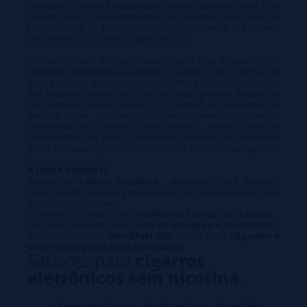
charutos. O Kentucky utilizado é do tipo curado ao fogo, cuja
classificação é regulamentada na Europa pelas NOTAS
EXPLICATIVAS À NOMENCLATURA COMBINADA DA UNIÃO
EUROPEIA (2015/C 076/01) de 4/03/2015:
"Tabaco curado ao fogo": tabaco seco com ar quente, em
condições atmosféricas artificiais, usando fogo de lenha, do
qual o tabaco absorveu parcialmente a fumaça. As folhas
dos tabacos curados ao fogo são mais grossas do que as
dos tabacos Burley, curados na chaminé ou Maryland, da
mesma altura. As cores geralmente variam do marrom
amarelado ao marrom muito escuro. Outras cores e
combinações de cores geralmente resultam de diferentes
graus de maturação ou de técnicas de cultivo ou secagem."
A LINHA SOMENTE
Aromas de
tabaco orgânico
, adequado para bobinas.
Suas características organolépticas são comparáveis às dos
extratos tradicionais.
O aroma é obtido das
melhores folhas de tabaco
,
utilizando técnicas avançadas
de extração e purificação
,
desenvolvidas no
Blendfeel Lab
. Ideal para
cápsulas e
sistemas regeneráveis avançados
.
Sabores para
cigarros
eletrônicos sem nicotina
.
Formato:
Frascos
de 60 ml
com
20 ml de