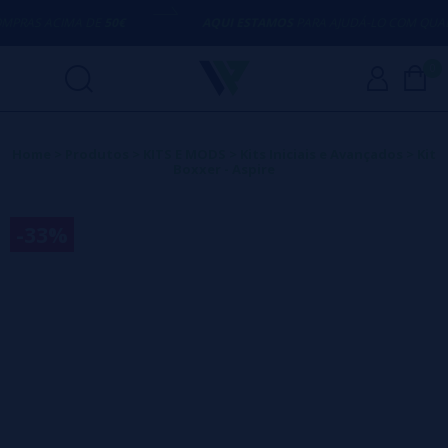
RAS ACIMA DE
50€
AQUI ESTAMOS
PARA AJUDÁ-LO COM QUALQU
0
Home
>
Produtos
>
KITS E MODS
>
Kits Iniciais e Avançados
>
Kit
Boxxer - Aspire
-33%