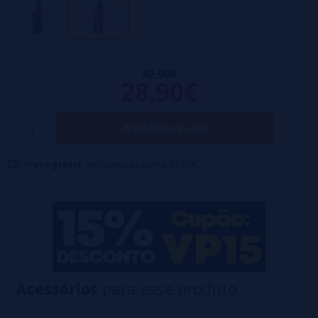
Fluxo de ar precisamente ajustável.
Visor de informações coloridas TFT de 0,96".
42,90€
28,90€
Notificar-me
Frete grátis:
em compras acima de 50€
Acessórios
para esse produto