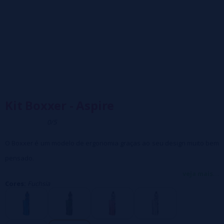
Kit Boxxer - Aspire
0/5
O Boxxer é um modelo de ergonomia graças ao seu design muito bem
pensado.
Funciona com
bateria 18650 (não incluída)
e recarrega via USB-C.
veja mais...
Cores:
Fuchsia
Potência ajustável de 5 a 80 watts no máximo.
Tanque AF com capacidade de 2ml e cheio por cima.
Compatível com
resistores da série AF.