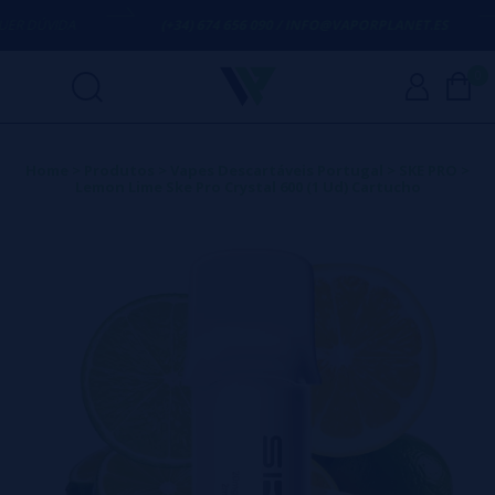
R DÚVIDA
(+34) 674 656 090 / INFO@VAPORPLANET.ES
0
Home
>
Produtos
>
Vapes Descartáveis Portugal
>
SKE PRO
>
Lemon Lime Ske Pro Crystal 600 (1 Ud) Cartucho