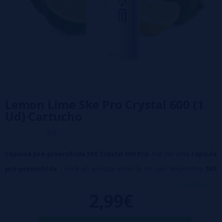
Lemon Lime Ske Pro Crystal 600 (1
Ud) Cartucho
0/5
Cápsula pré-preenchida SKE Crystal 600 Pro.
Por ser uma
cápsula
pré-preenchida
, você só precisa inseri-la no seu dispositivo
SKE
PRO CRYSTAL 600
compatível e começar a aproveitar, sem precisar
veja mais...
2,99€
reabastecer o líquido ou trocar as resistências.
Especificações: