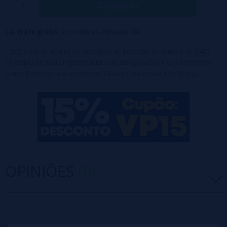
Comprar
💧 Capacidade: 2 ml
🔋 Autonomia: 600 tragadas aprox.
Frete grátis:
em compras acima de 50€
⚡ Nicotina: 20 mg
* Este produto incluirá um acréscimo no processo de compra de 0,48€
correspondente ao Imposto sobre Líquidos para Cigarros Eletrônicos e
outros Produtos relacionados ao Tabaco (Líquidos de 16 a 20 mg).
OPINIÕES
(0)
5 estrelas
0%
4 estrelas
0%