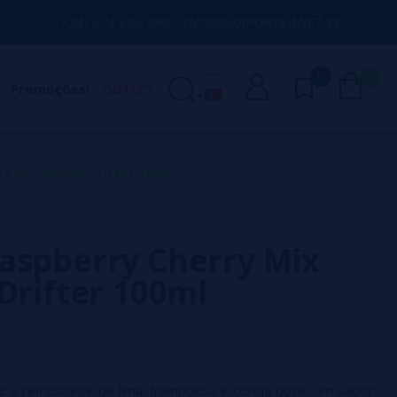
) 674 656 090 / INFO@VAPORPLANET.ES
P
0
0
Promoções!
OUTLET
y Mix Series Drifter 100ml
aspberry Cherry Mix
 Drifter 100ml
e e refrescante de lima, framboesa e cereja doce. Um sabor