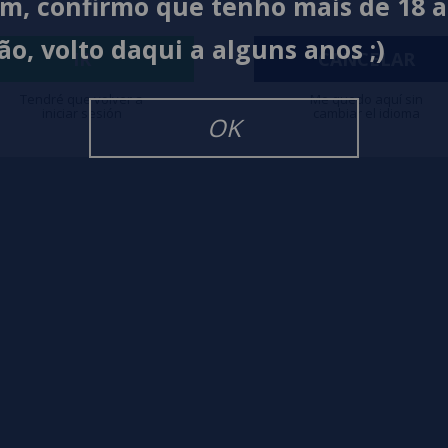
im, confirmo que tenho mais de 18 
ão, volto daqui a alguns anos ;)
igarrillos Electronicos
IR
CANCELAR
Tendré que volver a
Me quedo aquí sin
iniciar sesión
cambiar el idioma
OK