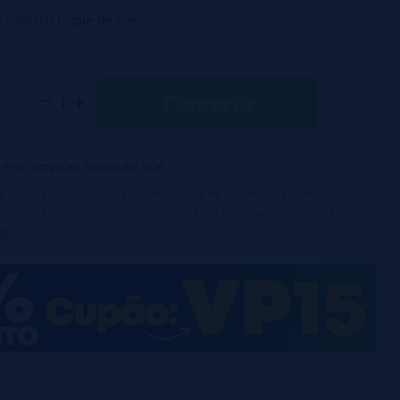
e com um toque de bar.
 100ml em um frasco Unicorn de 120ml (SEM NICOTINA)
veja mais...
 50%
Comprar
rança para crianças
em compras acima de 50€
irá um acréscimo no processo de compra de 18,15€ correspondente ao
os para Cigarros Eletrônicos e outros Produtos relacionados ao Tabaco
g).