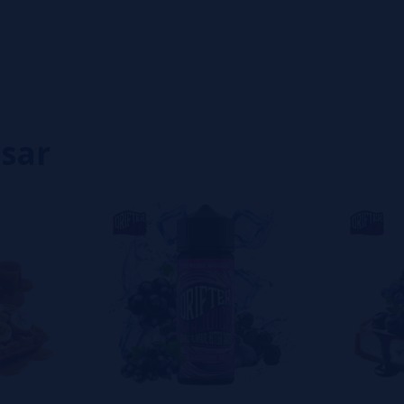
0%
0%
0%
0%
0%
isar
eiro a deixar um? Sua opinião é