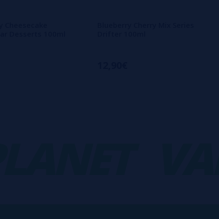
ry Cheesecake
Blueberry Cherry Mix Series
Bar Desserts 100ml
Drifter 100ml
12,90€
ANET
VAPO