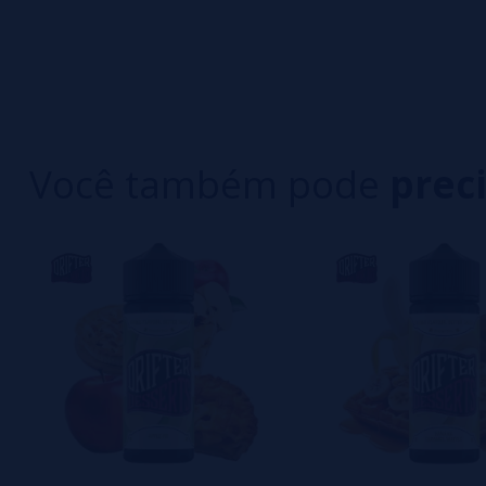
0/5
5 estrelas
Seja o primeiro a deixar um comentário
4 estrelas
3 estrelas
Escreva sua opinião sobre este produto
2 estrelas
1 estrelas
Você também pode
prec
Ainda não há comentários, você quer ser o prim
importante para nós!