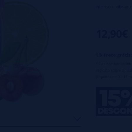
intenso e vibrant
• Capacidade de
• PG: 50% • VG:
12,90€
• Tampa de segu
Frete grátis:
* Este produto inclu
Imposto sobre Líquid
(Líquidos de 0 a 15 m