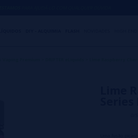
 AJUDÁ-LO COM QUALQUER DÚVIDA
(+34
LÍQUIDOS
DIY - ALQUIMIA
FLASH
NOVIDADES
HIGH END
s Vaping Premium
>
DRIFTER eLiquids
>
Lime Raspberry Cherr
Lime R
Series
0/5
Uma fusão picant