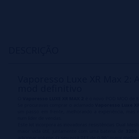
DESCRIÇÃO
Vaporesso Luxe XR Max 2: 
mod definitivo
O
Vaporesso LUXE XR MAX 2
é o novo POD MOD de 80
Se procuravas comprar o aclamado
Vaporesso Luxe X
um passo em frente, melhorando a experiência, mas 
num líder de vendas.
Este kit incorpora as inovadoras resistências Dual Mes
maior vida útil, juntamente com uma bateria de
3200
adicionar volume. O seu ecrã TFT de 0,96" maior melhora