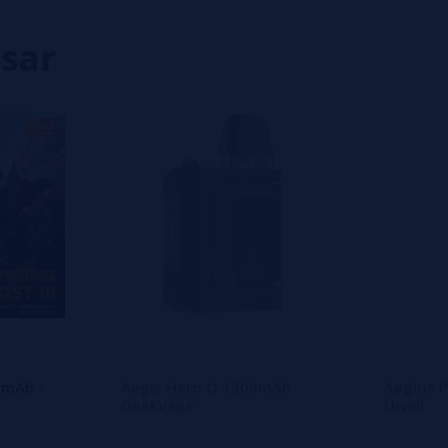
0%
isar
eiro a deixar um? Sua opinião é
0mAh -
Aegis Hero Q 1300mAh
Aeglos P
GeekVape
Uwell