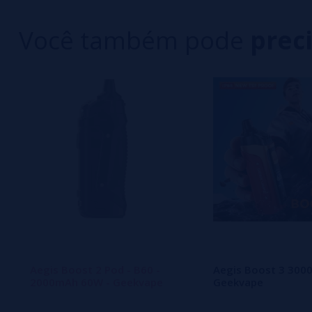
1 estrelas
Você também pode
prec
Ainda não há comentários, você quer ser o prim
importante para nós!
Aegis Boost 2 Pod - B60 -
Aegis Boost 3 300
2000mAh 60W - Geekvape
Geekvape