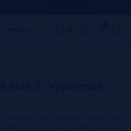
 DÚVIDA
(+34) 674 656 090 / INFO@VAPO
0
0
Promoções!
OUTLET
resso
R Max 2 - Vaporesso
da Vaporesso é a mais recente adição à linha Luxe, um pod
potência e estilo com um design moderno e futurista que