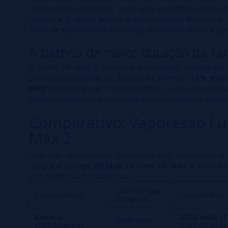
de iluminação dinâmicos criam uma experiência mais i
resposta. O ajuste preciso e melhorado do fluxo de ar
gama de experiências de vaping, desde MTL (boca a pulm
A bateria de maior duração da fa
O LUXE XR MAX 2 conserva a tecnologia patentead
ultra-alta densidade de 3200 mAh. Oferece
14% mais
MAX
sem aumentar o seu tamanho, o que prolonga a
tamanho compacto perfeito para levar no bolso o dia tod
Comparativo: Vaporesso Lu
Max 2
Uma das dúvidas mais frequentes dos utilizadores é 
comparar o
Luxe XR Max vs Luxe XR Max 2
. A nova 
três melhorias fundamentais:
Luxe XR Max
Característica
Luxe XR Max 
(Original)
Bateria
3200 mAh (T
2800 mAh
(Autonomia)
mais de des