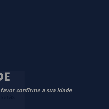
DE
 favor confirme a sua idade
 serás