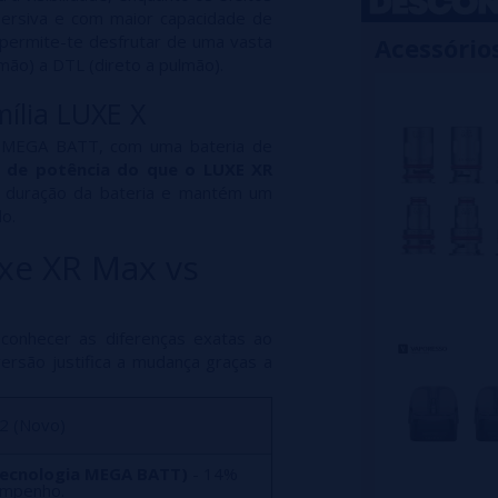
mersiva e com maior capacidade de
 permite-te desfrutar de uma vasta
Acessório
ão) a DTL (direto a pulmão).
mília LUXE X
a MEGA BATT, com uma bateria de
 de potência do que o LUXE XR
 duração da bateria e mantém um
o.
xe XR Max vs
conhecer as diferenças exatas ao
versão justifica a mudança graças a
2 (Novo)
ecnologia MEGA BATT)
- 14%
empenho.