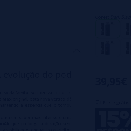
não passa desper
com uma bateria 
Cores:
Dark Blac
comparação à su
compatível com 
estilos de vapori
Especificações e
Capacidade da cáp
Bateria interna: 
A evolução do pod
Potência máxima 
39,95€
Compatível com 
 W da família VAPORESSO LUXE X.
R Max
original, esta nova versão dá
Frete grátis:
mantendo a essência que o tornou
h para um sabor mais intenso e uma
 mAh
que prolonga a duração sem
 a visibilidade, enquanto os efeitos