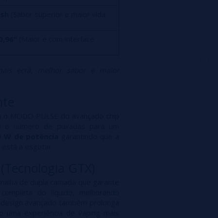
esh
(Sabor superior e maior vida
0,96"
(Maior e com interface
mais ecrã, melhor sabor e maior
nte
m o MODO PULSE do avançado chip
o o número de puxadas para um
0 W de potência
garantindo que a
 está a esgotar.
(Tecnologia GTX)
malha de dupla camada que garante
completa do líquido, melhorando
 design avançado também prolonga
ndo uma experiência de vaping mais