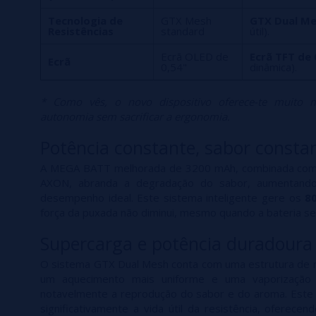
Tecnologia de
GTX Mesh
GTX Dual M
Resistências
standard
útil).
Ecrã OLED de
Ecrã TFT de 
Ecrã
0,54"
dinâmica).
* Como vês, o novo dispositivo oferece-te muito 
autonomia sem sacrificar a ergonomia.
Potência constante, sabor consta
A MEGA BATT melhorada de 3200 mAh, combinada co
AXON, abranda a degradação do sabor, aumentand
desempenho ideal. Este sistema inteligente gere os
8
força da puxada não diminui, mesmo quando a bateria se
Supercarga e potência duradoura 
O sistema GTX Dual Mesh conta com uma estrutura de 
um aquecimento mais uniforme e uma vaporização 
notavelmente a reprodução do sabor e do aroma. Este
significativamente a vida útil da resistência, oferece