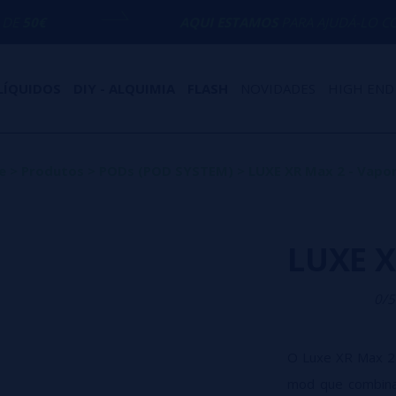
AQUI ESTAMOS
PARA AJUDÁ-LO COM QUALQUER
LÍQUIDOS
DIY - ALQUIMIA
FLASH
NOVIDADES
HIGH END
e
>
Produtos
>
PODs (POD SYSTEM)
>
LUXE XR Max 2 - Vapo
LUXE X
0/5
O Luxe XR Max 2 
mod que combina 