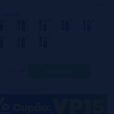
cebido. Capaz de atingir até 80W, este dispositivo conta
veja mais...
robusta de 3200mAh, o que oferece 14% mais autonomia em
k LEATHER
a versão anterior. Projetado para versatilidade, ele é
pods Luxe X e bobinas GTX, adaptando-se a diferentes
zação.
m destaque:
sula: 2 ml
3200 mAh
de saída: 80W
Comprar
bobinas GTX
em compras acima de 50€