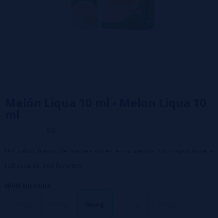
Melón Liqua 10 ml - Melon Liqua 10
ml
5/5
Um sabor fresco de melões doces e suculentos. Um vapor doce e
refrescante, dos favoritos.
Nível Nicotina:
00 mg
03 mg
06 mg
12 mg
18 mg