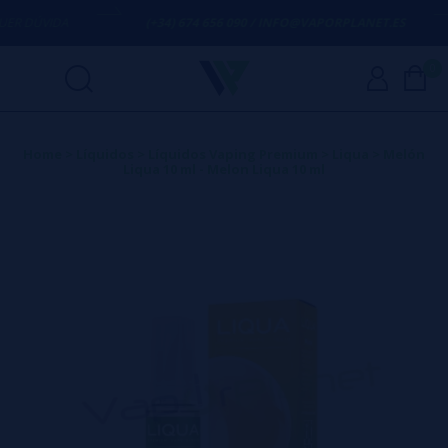
R DÚVIDA
(+34) 674 656 090 / INFO@VAPORPLANET.ES
0
Home
>
Líquidos
>
Líquidos Vaping Premium
>
Liqua
>
Melón
Liqua 10 ml - Melon Liqua 10 ml