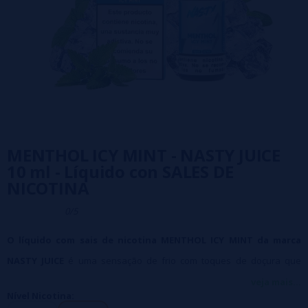
MENTHOL ICY MINT - NASTY JUICE
10 ml - Líquido con SALES DE
NICOTINA
0/5
O líquido com sais de nicotina MENTHOL ICY MINT da marca
NASTY JUICE
é uma sensação de frio com toques de doçura que
proporcionam um sabor fresco e refrescante a cada vaporizador.
veja mais...
Nível Nicotina:
Líquido com sais com nicotina em 10 mg e 20 mg ideal
para