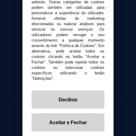
website. Outras categorias de cookies
Envio e devoluções
podem também ser utilizadas para
personalizar a experiência do utilizador,
Formas de pagamento
fornecer ofertas de marketing
Contato
direcionadas ou realizar análises para
otimizar os nossos serviços. Os
utilizadores podem revogar o seu
Segurança e privacidade
consentimento a qualquer momento
Termos e Condições de Uso
através do link "Política de Cookies". Em
alternativa, pode aceitar todos os
Política de privacidade
cookies clicando no botão "Aceitar e
Política de cookies
Fechar". Também pode rejeitar todos os
cookies ou selecionar cookies
específicos utilizando o botão
"Definições".
© VaporPlanet.pt
|
Compre Cigarros Eletrônicos
|
Loja
Declínio
Cigarrillos Electronicos
Yopi Online SL CIF: B90451832
Aceitar e Fechar