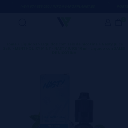
(+34) 674 656 090 / INFO@VAPORPLANET.ES
PORTES G
0
Home
>
Líquidos
>
Líquidos com sais de nicotina
>
Nasty Juice
Salt
>
MENTHOL ICY MINT - NASTY JUICE 10 ml - Líquido con SALES
DE NICOTINA