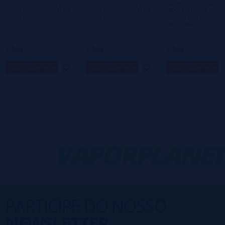
JUICE 10 ml - 10 mg y 20
JUICE 10 ml - 10 mg y 20
Raspberry Lemonade
mg - Líquido con SALES
mg - Líquido con SALES
NASTY JUICE 10 ml -
DE NICOTINA
DE NICOTINA
Líquido con SAIS DE
NICOTINA
5,50€
5,50€
5,50€
notificar-me
notificar-me
notificar-me
-
VAPORPLANET
PARTICIPE DO NOSSO
NEWSLETTER