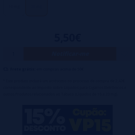
usar con PODs
Frasco de 10 ml para crianças
10 mg
20 mg
50 PG - 50 VG
5,50€
Notificar-me
Frete grátis:
em compras acima de 50€
* Este produto incluirá um acréscimo no processo de compra de 2,42€
correspondente ao Imposto sobre Líquidos para Cigarros Eletrônicos e
outros Produtos relacionados ao Tabaco (Líquidos de 16 a 20 mg).