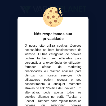
VaporPlanet
Sobre nós
Calculadora DIY Alquimia
Nós respeitamos sua
privacidade
Contato
O nosso site utiliza cookies técnicos
necessários ao bom funcionamento do
Suporte ao cliente
website. Outras categorias de cookies
Envio e devoluções
podem também ser utilizadas para
personalizar a experiência do utilizador,
Formas de pagamento
fornecer ofertas de marketing
Contato
direcionadas ou realizar análises para
otimizar os nossos serviços. Os
utilizadores podem revogar o seu
Segurança e privacidade
consentimento a qualquer momento
Termos e Condições de Uso
através do link "Política de Cookies". Em
alternativa, pode aceitar todos os
Política de privacidade
cookies clicando no botão "Aceitar e
Política de cookies
Fechar". Também pode rejeitar todos os
cookies ou selecionar cookies