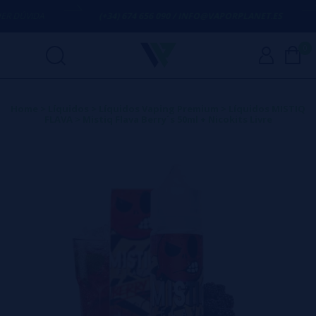
DÚVIDA
(+34) 674 656 090 / INFO@VAPORPLANET.ES
0
Home
>
Líquidos
>
Líquidos Vaping Premium
>
Líquidos MISTIQ
FLAVA
>
Mistiq Flava Berry´s 50ml + Nicokits Livre