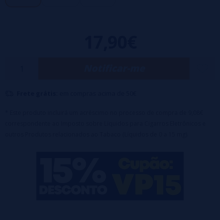
Nível Nic:
0MG, 1.5MG, 3MG adicionando o nicokit que lhe enviamos.
Composição:
60VG / 40PG
17,90€
Notificar-me
Frete grátis:
em compras acima de 50€
* Este produto incluirá um acréscimo no processo de compra de 9,08€
correspondente ao Imposto sobre Líquidos para Cigarros Eletrônicos e
outros Produtos relacionados ao Tabaco (Líquidos de 0 a 15 mg).