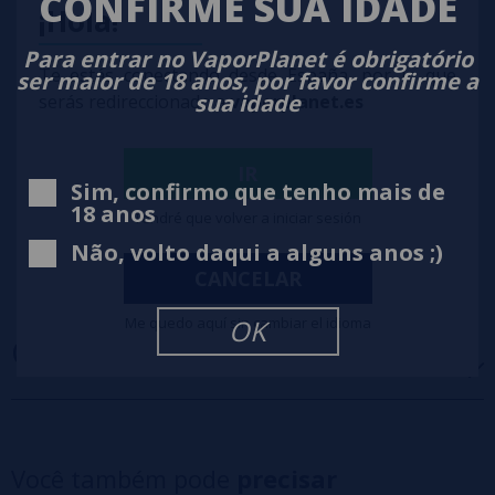
CONFIRME SUA IDADE
¡Hola!
Para entrar no VaporPlanet é obrigatório
Te estás conectando desde España, por lo que
ser maior de 18 anos, por favor confirme a
sua idade
serás redireccionado a
vaporplanet.es
IR
Sim, confirmo que tenho mais de
18 anos
Tendré que volver a iniciar sesión
Não, volto daqui a alguns anos ;)
CANCELAR
Me quedo aquí sin cambiar el idioma
OK
OPINIÕES
(0)
5 estrelas
0%
4 estrelas
0%
Você também pode
precisar
3 estrelas
0%