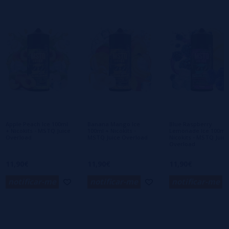
2 estrelas
0%
1 estrelas
0%
0/5
Seja o primeiro a deixar um comentário
Escreva sua opinião sobre este produto
Ainda não há comentários, você quer ser o
primeiro a deixar um? Sua opinião é
importante para nós!
Apple Peach Ice 100ml
Banana Mango Ice
Blue Raspberry
+ Nicokits - MSTQ Juice
100ml + Nicokits -
Lemonade Ice 100ml 
Overload
MSTQ Juice Overload
Nicokits - MSTQ Juice
Overload
11,90€
11,90€
11,90€
notificar-me
notificar-me
notificar-me