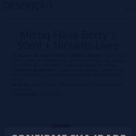
DESCRIÇÃO
Mistiq Flava Berry´s
50ml + Nicokits Livre
O líquido da marca Berry's MISTIQ FLAVA
oferece um
sabor doce e refrescante de incrível suco de frutas
vermelhas. Você vai sentir o sabor das bagas vermelhas
Tamanho da garrafa:
Chubby Gorilla garrafa de 60ml com
50ml de líquido, para adicionar 1 nicokit de 10ml (incluído no
preço)
Nível Nic:
0MG, 1.5MG, 3MG adicionando o nicokit que lhe
enviamos.
Composição:
60VG / 40PG