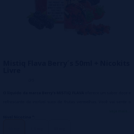
Mistiq Flava Berry´s 50ml + Nicokits
Livre
0/5
O líquido da marca Berry's MISTIQ FLAVA
oferece um sabor doce e
refrescante de incrível suco de frutas vermelhas. Você vai sentir o
sabor das bagas vermelhas
veja mais...
Nivel Nicotina *:
Tamanho da garrafa:
Chubby Gorilla garrafa de 60ml com 50ml de
líquido, para adicionar 1 nicokit de 10ml (incluído no preço)
00 mg
1,5 mg
03 mg