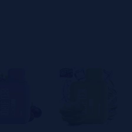
quido: 2 ml
2 ohm
ado de tragadas: 600+
 nicotina: 20 mg