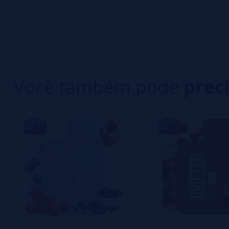
0/5
5 estrelas
Seja o primeiro a deixar um comentário
4 estrelas
3 estrelas
Escreva sua opinião sobre este produto
2 estrelas
1 estrelas
Você também pode
prec
Ainda não há comentários, você quer ser o prim
importante para nós!