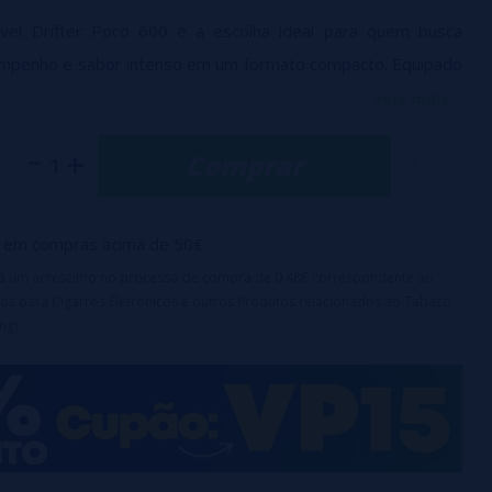
vel Drifter Poco 600 é a escolha ideal para quem busca
empenho e sabor intenso em um formato compacto. Equipado
de 800mAh e um tanque de 2ml com 20mg de nicotina, este
veja mais...
porciona até 600 vaporizações completas, consistentes e
Comprar
o 🔥.
de 1,2 ohm garante uma vaporização suave e estável, com
e vapor e sabor autêntico que realça o melhor do seu e-
em compras acima de 50€
ao seu design portátil e que dispensa manutenção, o Drifter
irá um acréscimo no processo de compra de 0,48€ correspondente ao
ompanheiro perfeito para desfrutar da vaporização em
os para Cigarros Eletrônicos e outros Produtos relacionados ao Tabaco
 Descubra toda a gama
mg).
Drifter POCO 600
e explore seus
écnicas:
x 90 x 30 mm
: 800 mAh