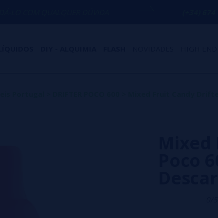
QUALQUER DÚVIDA
(+34) 674 656 090 / 
LÍQUIDOS
DIY - ALQUIMIA
FLASH
NOVIDADES
HIGH END
eis Portugal
>
DRIFTER POCO 600
>
Mixed Fruit Candy Drift
Mixed 
Poco 6
Descar
0/5