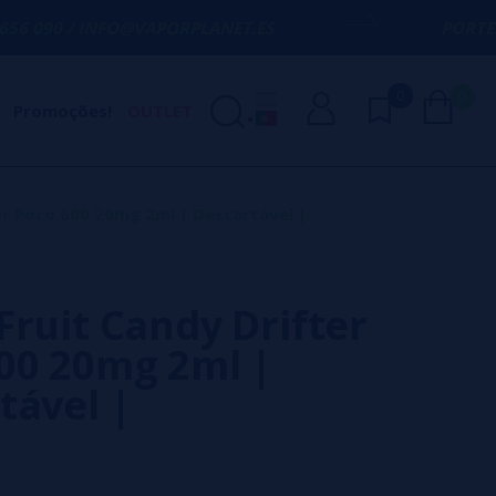
INFO@VAPORPLANET.ES
PORTES GRÁTIS
EM 
0
0
Promoções!
OUTLET
er Poco 600 20mg 2ml | Descartável |
Fruit Candy Drifter
00 20mg 2ml |
tável |