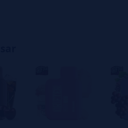
- Capacidade de lí
0%
- Resistência: 1,
0%
- Número aproxim
0%
0%
- Concentração de
0%
isar
eiro a deixar um? Sua opinião é