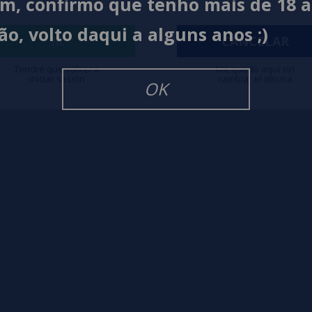
im, confirmo que tenho mais de 18 
ão, volto daqui a alguns anos ;)
igarrillos Electronicos
IR
CANCELAR
Tendré que volver a
Me quedo aquí sin
iniciar sesión
cambiar el idioma
OK