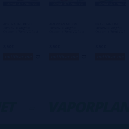
Ainda não há comentários, você quer ser o
primeiro a deixar um? Sua opinião é
importante para nós!
ADRENALINE RUSH
AMERICAN MELON
BRAZILIAN LIME
20ml/60 (Longfill)
20ml/60 (Longfill)
20ml/60 (Longfill)
Ossem + 70ml VG Fast
Ossem + 70ml VG Fast
Ossem + 70ml VG Fas
8,50€
8,50€
8,50€
notificar-me
notificar-me
notificar-me
ET
-
VAPORPLAN