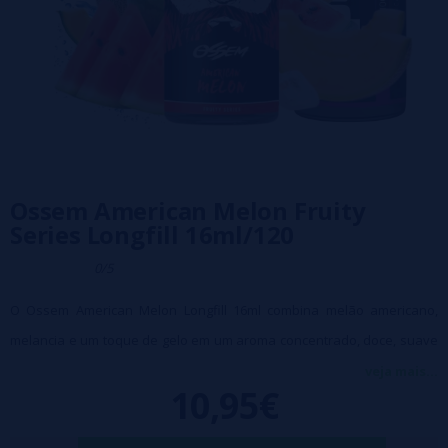
Ossem American Melon Fruity
Series Longfill 16ml/120
0/5
O Ossem American Melon Longfill 16ml combina melão americano,
melancia e um toque de gelo em um aroma concentrado, doce, suave
e refrescante. Uma mistura de frutas tropicais sem acidez, ideal para
veja mais...
10,95€
quem busca sabores frescos e equilibrados. Compatível com bases e
nicotina para a mistura de e-líquidos DIY.