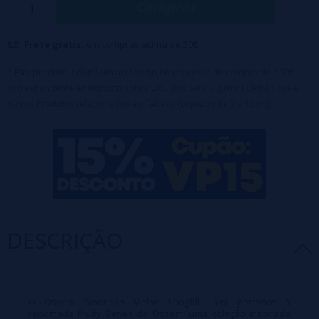
Comprar
Formato: 16ml Longfill
+ 70ml VG
Capacidade do frasco: 120ml
Frete grátis:
em compras acima de 50€
Composição: 100% PG
Tempo de maceração recomendado: 3 a 5 dias
* Este produto incluirá um acréscimo no processo de compra de 2,90€
correspondente ao Imposto sobre Líquidos para Cigarros Eletrônicos e
Compatível com bases e kits de nicotina
outros Produtos relacionados ao Tabaco (Líquidos de 0 a 15 mg).
Sabor: melão, melancia e gelo
Série: Série Frutada
Sem nicotina
DESCRIÇÃO
O Ossem American Melon Longfill 16ml pertence à
renomada Fruity Series da Ossem, uma coleção inspirada