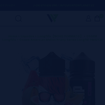
DÚVIDA
(+34) 674 656 090 / INFO@VAPORPLANET.ES
0
Home
>
Líquidos
>
Longfills【NOVO FORMATO】
>
OSSEM
Longfills
>
Ossem American Melon Fruity Series Longfill 16ml/120