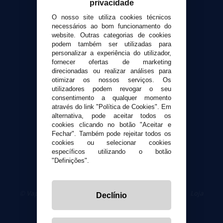
privacidade
Contato
O nosso site utiliza cookies técnicos
necessários ao bom funcionamento do
Suporte ao cliente
website. Outras categorias de cookies
Envio e devoluções
podem também ser utilizadas para
personalizar a experiência do utilizador,
Formas de pagamento
fornecer ofertas de marketing
Contato
direcionadas ou realizar análises para
otimizar os nossos serviços. Os
utilizadores podem revogar o seu
Segurança e privacidade
consentimento a qualquer momento
Termos e Condições de Uso
através do link "Política de Cookies". Em
Política de privacidade
alternativa, pode aceitar todos os
cookies clicando no botão "Aceitar e
Política de cookies
Fechar". Também pode rejeitar todos os
cookies ou selecionar cookies
específicos utilizando o botão
"Definições".
© VaporPlanet.pt
|
Compre Cigarros Eletrônicos
|
Loja
Declínio
Cigarrillos Electronicos
Yopi Online SL CIF: B90451832