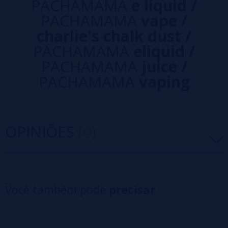
PACHAMAMA
e liquid /
PACHAMAMA
vape /
charlie's chalk dust /
PACHAMAMA
eliquid /
PACHAMAMA
juice /
PACHAMAMA
vaping
OPINIÕES
(0)
5 estrelas
0%
4 estrelas
0%
Você também pode
precisar
3 estrelas
0%
2 estrelas
0%
1 estrelas
0%