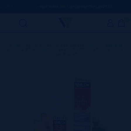
IDA
(+34) 674 656 090 / INFO@VAPORPLANET.ES
PO
0
Home
>
Líquidos
>
Líquidos Vaping Premium
>
Pachamama
eJuice
>
▲ PACHAMAMA eJuice BLOOD ORANGE BANANA 50 ml +
Free Nicokit