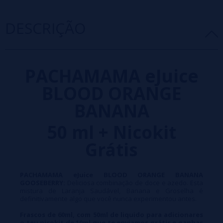
DESCRIÇÃO
PACHAMAMA eJuice
BLOOD ORANGE
BANANA
50 ml + Nicokit
Grátis
PACHAMAMA eJuice BLOOD ORANGE BANANA
GOOSEBERRY:
Deliciosa combinação de doce e azedo. Esta
mistura de Laranja Saudável, Banana e Groselha é
definitivamente algo que você nunca experimentou antes.
Frascos de 60ml, com 50ml de liquido para adicionares
o teu nicokit de 10ml que te enviamos grátis e ganhas