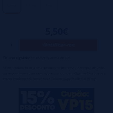
Frascos de 60ml, com 50ml de liquido para adicionares o teu
00 mg
1,5 mg
3 mg
nicokit de 10ml que te enviamos grátis e ganhas 60ml com 0mg,
1,5mg ou 3mg de Nicotina.
5,50€
Nicokit incluído no preço. Basta adicionar o Nicokit ao líquido,
agitar e vaporizar no nível de nicotina escolhido.
Notificar-me
Frete grátis:
em compras acima de 50€
* Este produto incluirá um acréscimo no processo de compra de 9,08€
correspondente ao Imposto sobre Líquidos para Cigarros Eletrônicos e
outros Produtos relacionados ao Tabaco (Líquidos de 0 a 15 mg).