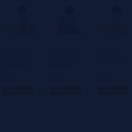
0/5
Seja o primeiro a deixar um comentário
Escreva sua opinião sobre este produto
Ainda não há comentários, você quer ser o
primeiro a deixar um? Sua opinião é
importante para nós!
▲ Pachamama
▲ Pachamama
▲ Pachamama
Desserts Apple
Desserts Blueberry
Desserts Cookie Butt
Cinnamilk 100ml +
Crumble 100ml +
100ml + Nicokits Grat
Nicokits Gratis
Nicokits Gratis
12,90€
12,90€
12,90€
notificar-me
notificar-me
notificar-me