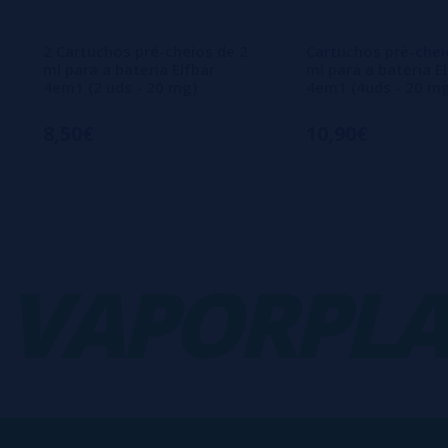
2 Cartuchos pré-cheios de 2
Cartuchos pré-chei
ml para a bateria Elfbar
ml para a bateria E
4em1 (2 uds - 20 mg)
4em1 (4uds - 20 m
8,50€
10,90€
APORPLAN