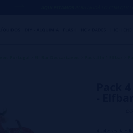
AQUI ESTAMOS
PARA AJUDÁ-LO COM QUALQUER DÚVIDA
LÍQUIDOS
DIY - ALQUIMIA
FLASH
NOVIDADES
HIGH END
veis Portugal
>
Elf Bar Descartáveis
>
Pack 4 In 1 Elfbar
>
Pa
Pack 4
- Elfba
0/5
4 sabores da ediç