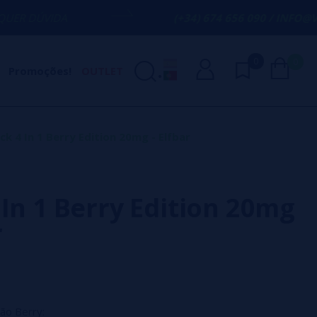
(+34) 674 656 090 / INFO@VAPORPLANET
0
0
Promoções!
OUTLET
ck 4 In 1 Berry Edition 20mg - Elfbar
 In 1 Berry Edition 20mg
r
ão Berry: