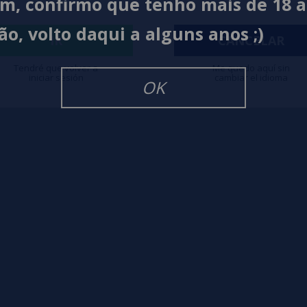
im, confirmo que tenho mais de 18 
ão, volto daqui a alguns anos ;)
igarrillos Electronicos
IR
CANCELAR
Tendré que volver a
Me quedo aquí sin
iniciar sesión
cambiar el idioma
OK