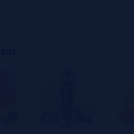
0%
0%
0%
0%
0%
isar
eiro a deixar um? Sua opinião é