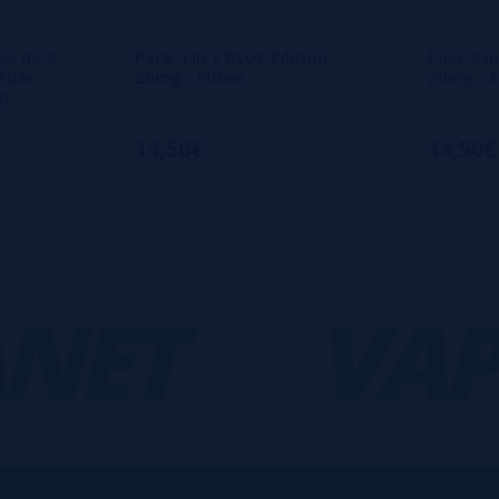
os de 2
Pack 4 In 1 BLUE Edition
Pack 4 In
lfbar
20mg - Elfbar
20mg - E
g)
14,50€
14,50€
ET
-
VAPO