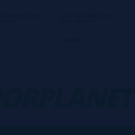
 1 Blueberry Edition
Pack 4 In 1 DRINKS Edition
lfbar
20mg - Elfbar
14,50€
RPLANET
V