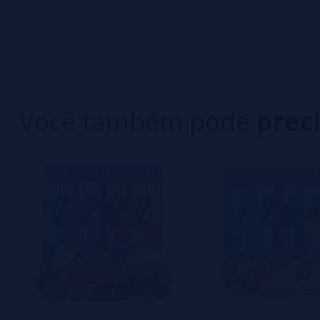
0/5
5 estrelas
Seja o primeiro a deixar um comentário
4 estrelas
3 estrelas
Escreva sua opinião sobre este produto
2 estrelas
1 estrelas
Você também pode
prec
Ainda não há comentários, você quer ser o prim
importante para nós!