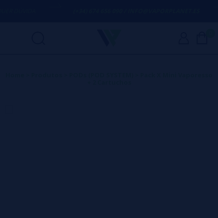
ER DÚVIDA
(+34) 674 656 090 / INFO@VAPORPLANET.ES
0
Home
>
Produtos
>
PODs (POD SYSTEM)
>
Pack X Mini Vaporesso
+ 2 Cartuchos