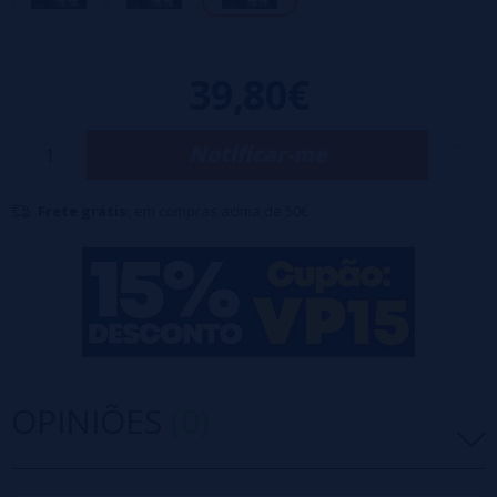
Esta pequena jóia possui uma bateria de 1150 mAh, visível através do
seu design transparente. É especialmente projetado para inalação
39,80€
aérea restrita e pode fornecer potência de até 29W graças à sua
resistência Mesh.
O kit está equipado com um grande anel de fluxo de ar para controlar
Notificar-me
o fluxo de ar. A inalação é feita através de um único botão intuitivo.
Frete grátis:
em compras acima de 50€
Além disso, ele vem com um cartucho X Pod, que usa a bobina X35 de
0,35 ohm.
A resistência X35 garante uma restauração fiel dos sabores,
permitindo uma experiência vaping surpreendente a cada tragada.
Quando você usa o kit, um grande LED acende para informar o nível
de carga da bateria.
OPINIÕES
(0)
Está equipado com uma porta USB-C para fácil carregamento.
Pacote de dois cartuchos X Pod de reposição para o Vaporesso X
Mini.