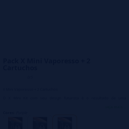
Pack X Mini Vaporesso + 2
Cartuchos
0/5
X Mini Vaporesso + 2 Cartuchos
O X Mini Kit com seu design futurista é o resultado de uma
colaboração entre Vaporesso e Moti! Projetado e projetado para um
veja mais...
Cores:
Purple
manuseio perfeito, o kit X Mini será o seu companheiro ideal durante
seus dias e escapadelas.