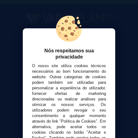
VaporPlanet
Sobre nós
Calculadora DIY Alquimia
Nós respeitamos sua
privacidade
Contato
O nosso site utiliza cookies técnicos
necessários ao bom funcionamento do
Suporte ao cliente
website. Outras categorias de cookies
Envio e devoluções
podem também ser utilizadas para
personalizar a experiência do utilizador,
Formas de pagamento
fornecer ofertas de marketing
Contato
direcionadas ou realizar análises para
otimizar os nossos serviços. Os
utilizadores podem revogar o seu
Segurança e privacidade
consentimento a qualquer momento
Termos e Condições de Uso
através do link "Política de Cookies". Em
alternativa, pode aceitar todos os
Política de privacidade
cookies clicando no botão "Aceitar e
Política de cookies
Fechar". Também pode rejeitar todos os