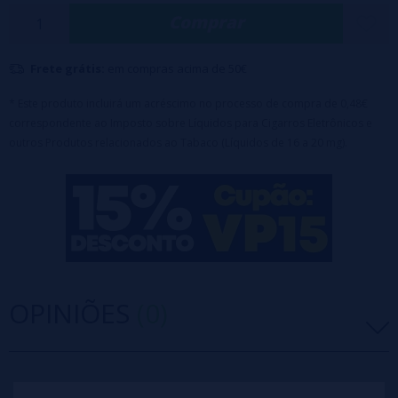
Comprar
Capacidade: 2ml / 20mg sais de nicotina
Número de tragadas: aproximadamente 800
Frete grátis:
em compras acima de 50€
Tecnologia Quaq Mesh
* Este produto incluirá um acréscimo no processo de compra de 0,48€
correspondente ao Imposto sobre Líquidos para Cigarros Eletrônicos e
outros Produtos relacionados ao Tabaco (Líquidos de 16 a 20 mg).
OPINIÕES
(0)
5 estrelas
0%
4 estrelas
0%