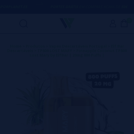
PORPLANET.ES
PORTES GRÁTIS
EM COMPRAS ACIMA DE
50€
0
Home
>
Produtos
>
Vapes Descartáveis Portugal
>
Elf Bar
Descartáveis
>
TP800 LOST MARY
>
Pineapple Coconut TP800
Lost Mary by ElfBar | 20mg 800 Puffs |