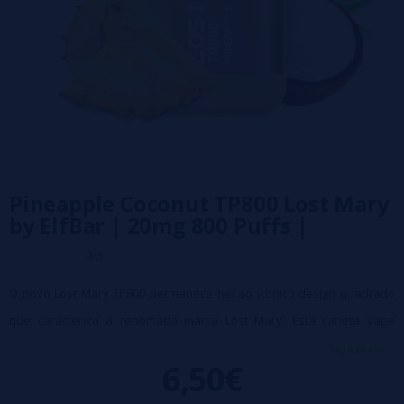
Pineapple Coconut TP800 Lost Mary
by ElfBar | 20mg 800 Puffs |
0/5
O novo Lost Mary TP800 permanece fiel ao icônico design quadrado
que caracteriza a renomada marca Lost Mary. Esta caneta vape
descartável, com sabores deliciosos, é perfeita para os amantes de
veja mais...
6,50€
sabores frutados e refrescantes.
Especificações: