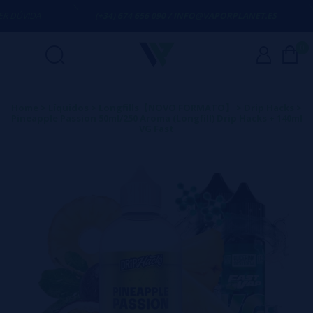
ÚVIDA
(+34) 674 656 090 / INFO@VAPORPLANET.ES
0
Home
>
Líquidos
>
Longfills【NOVO FORMATO】
>
Drip Hacks
>
Pineapple Passion 50ml/250 Aroma (Longfill) Drip Hacks + 140ml
VG Fast