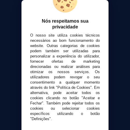
VaporPlanet
Sobre nós
Calculadora DIY Alquimia
Nós respeitamos sua
privacidade
Contato
O nosso site utiliza cookies técnicos
necessários ao bom funcionamento do
Suporte ao cliente
website. Outras categorias de cookies
Envio e devoluções
podem também ser utilizadas para
personalizar a experiência do utilizador,
Formas de pagamento
fornecer ofertas de marketing
Contato
direcionadas ou realizar análises para
otimizar os nossos serviços. Os
utilizadores podem revogar o seu
Segurança e privacidade
consentimento a qualquer momento
Termos e Condições de Uso
através do link "Política de Cookies". Em
Política de privacidade
alternativa, pode aceitar todos os
cookies clicando no botão "Aceitar e
Política de cookies
Fechar". Também pode rejeitar todos os
cookies ou selecionar cookies
específicos utilizando o botão
"Definições".