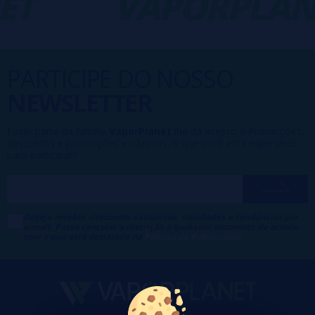
T
-
VAPORPLAN
PARTICIPE DO NOSSO
NEWSLETTER
Fazer parte da família
VaporPlanet
lhe dá acesso a Promoções,
descontos e promoções exclusivas, o que você está esperando
para participar?
Desejo receber descontos exclusivos, novidades e tendências por
e-mail. Posso cancelar a inscrição a qualquer momento de acordo
com o que está declarado na
Política de Publicidade
.