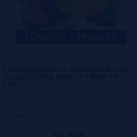
Pineapple Passion 50ml/250 Aroma
(Longfill) Drip Hacks + 140ml VG
Fast
0/5
Um aroma que mistura o sabor do abacaxi e do maracujá de forma
muito equilibrada.
Principais características:
veja mais...
14,50€
Garrafa PET de 250 ml com 50 ml de aroma.