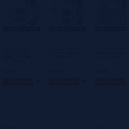
Escreva sua opinião sobre este produto
Ainda não há comentários, você quer ser o
primeiro a deixar um? Sua opinião é
importante para nós!
Cheshire Custard
Cremeux 50ml/250
Cryo Mint 50ml/250
50ml/250 Aroma
Aroma (Longfill) Drip
Aroma (Longfill) Drip
(Longfill) Drip Hacks +
Hacks + 140ml VG Fast
Hacks + 140ml VG Fas
140ml VG Fast
14,50€
14,50€
14,50€
notificar-me
notificar-me
notificar-me