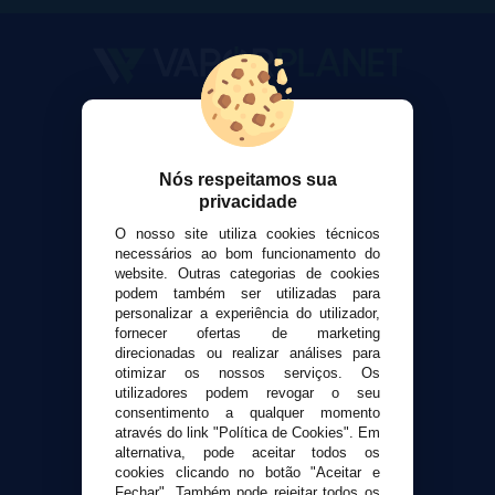
VaporPlanet
Sobre nós
Calculadora DIY Alquimia
Nós respeitamos sua
privacidade
Contato
O nosso site utiliza cookies técnicos
necessários ao bom funcionamento do
Suporte ao cliente
website. Outras categorias de cookies
Envio e devoluções
podem também ser utilizadas para
personalizar a experiência do utilizador,
Formas de pagamento
fornecer ofertas de marketing
Contato
direcionadas ou realizar análises para
otimizar os nossos serviços. Os
utilizadores podem revogar o seu
Segurança e privacidade
consentimento a qualquer momento
Termos e Condições de Uso
através do link "Política de Cookies". Em
alternativa, pode aceitar todos os
Política de privacidade
cookies clicando no botão "Aceitar e
Política de cookies
Fechar". Também pode rejeitar todos os