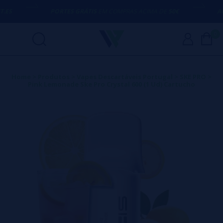
ES
PORTES GRÁTIS
EM COMPRAS ACIMA DE
50€
AQU
0
Home
>
Produtos
>
Vapes Descartáveis Portugal
>
SKE PRO
>
Pink Lemonade Ske Pro Crystal 600 (1 Ud) Cartucho