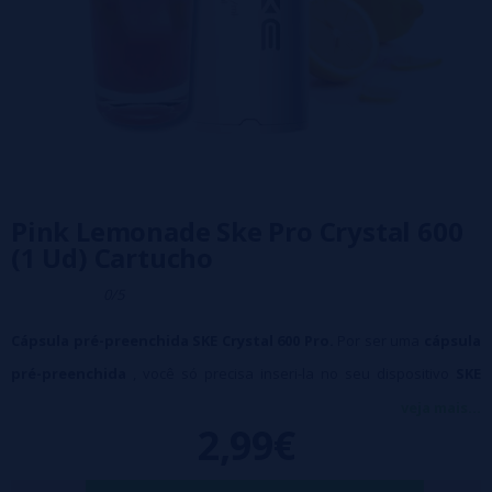
Pink Lemonade Ske Pro Crystal 600
(1 Ud) Cartucho
0/5
Cápsula pré-preenchida SKE Crystal 600 Pro.
Por ser uma
cápsula
pré-preenchida
, você só precisa inseri-la no seu dispositivo
SKE
PRO CRYSTAL 600
compatível e começar a aproveitar, sem precisar
veja mais...
2,99€
reabastecer o líquido ou trocar as resistências.
Especificações: