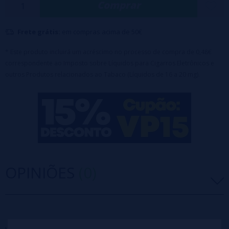
Comprar
💧 Capacidade: 2 ml
🔋 Autonomia: 600 tragadas aprox.
Frete grátis:
em compras acima de 50€
⚡ Nicotina: 20 mg
* Este produto incluirá um acréscimo no processo de compra de 0,48€
correspondente ao Imposto sobre Líquidos para Cigarros Eletrônicos e
outros Produtos relacionados ao Tabaco (Líquidos de 16 a 20 mg).
OPINIÕES
(0)
5 estrelas
0%
4 estrelas
0%