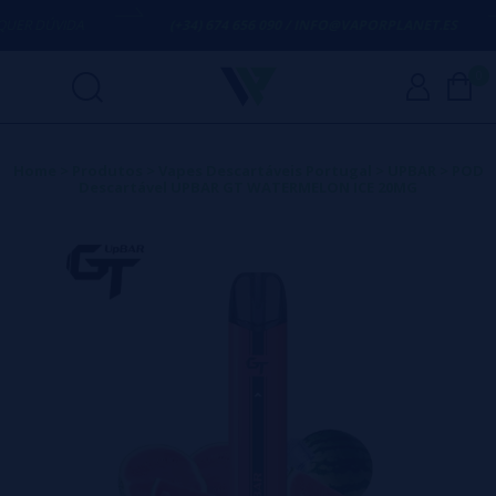
ER DÚVIDA
(+34) 674 656 090 / INFO@VAPORPLANET.ES
0
Home
>
Produtos
>
Vapes Descartáveis Portugal
>
UPBAR
>
POD
Descartável UPBAR GT WATERMELON ICE 20MG