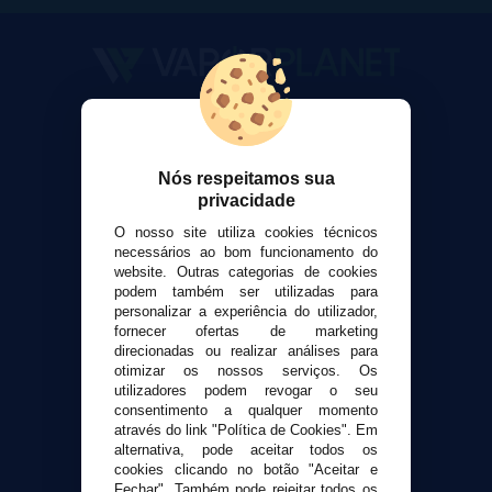
VaporPlanet
Sobre nós
Calculadora DIY Alquimia
Nós respeitamos sua
privacidade
Contato
O nosso site utiliza cookies técnicos
necessários ao bom funcionamento do
Suporte ao cliente
website. Outras categorias de cookies
Envio e devoluções
podem também ser utilizadas para
personalizar a experiência do utilizador,
Formas de pagamento
fornecer ofertas de marketing
Contato
direcionadas ou realizar análises para
otimizar os nossos serviços. Os
utilizadores podem revogar o seu
Segurança e privacidade
consentimento a qualquer momento
Termos e Condições de Uso
através do link "Política de Cookies". Em
alternativa, pode aceitar todos os
Política de privacidade
cookies clicando no botão "Aceitar e
Política de cookies
Fechar". Também pode rejeitar todos os