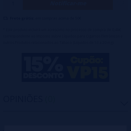
Notificar-me
um design elegante e aerodinâmico, proporcionando a experiência
visual e tátil perfeita. E a versão opcional em material reciclado
Frete grátis:
em compras acima de 50€
promete um estilo de vida mais ecológico.
Além disso, com tecnologia Fresor de próximo nível, Mesh Coil e
* Este produto incluirá um acréscimo no processo de compra de 0,48€
correspondente ao Imposto sobre Líquidos para Cigarros Eletrônicos e
múltiplas opções de sabores, o UpBar GT pode oferecer sabor mais
outros Produtos relacionados ao Tabaco (Líquidos de 16 a 20 mg).
forte, mais baforadas, melhor redução de danos e prevenção de
vazamento de óleo ao mesmo tempo. Agora vamos aproveitar juntos
o vaporizador descartável de nova geração!
OPINIÕES
(0)
5 estrelas
0%
4 estrelas
0%