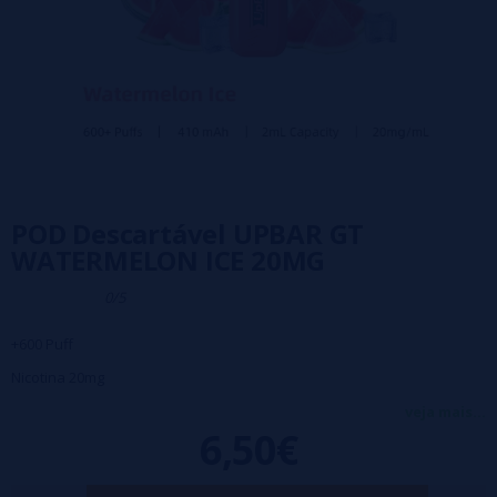
POD Descartável UPBAR GT
WATERMELON ICE 20MG
0/5
+600 Puff
Nicotina 20mg
Bateria 410mAh
veja mais...
6,50€
O primeiro pod descartável do metaverso,
UpBar GT da Updends
!
Inspirado em um carro esportivo, possui um corpo elegante e fino com