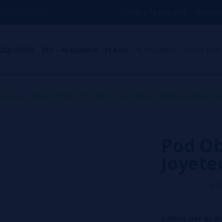
(+34) 674 656 090 / INFO@VAPORPLANET
LÍQUIDOS
DIY - ALQUIMIA
FLASH
NOVIDADES
HIGH END
odutos
>
PODs (POD SYSTEM)
>
Pod Obliq 1800mAh 60W 2 ml
Pod Ob
Joyete
0/5
Vamos dar as bo