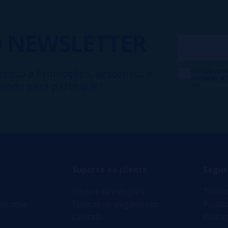
O
NEWSLETTER
Desejo rece
cesso a Promoções, descontos e
cancelar a
ando para participar?
na
Política
Suporte ao cliente
Segur
Envio e devoluções
Termo
lquimia
Formas de pagamento
Políti
Contato
Políti