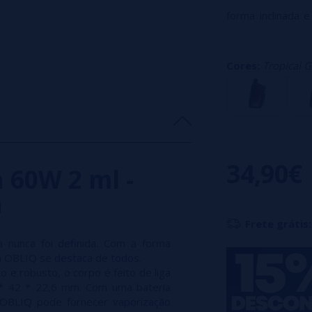
forma inclinada 
destaca de todos
Joyetech OBLIQ, 
Cores:
Tropical 
feito de liga de 
mm. Com uma bat
OBLIQ pode forne
até 60W.
34,90€
 60W 2 ml -
h
Frete grátis:
 nunca foi definida. Com a forma
ech OBLIQ se destaca de todos.
 e robusto, o corpo é feito de liga
 * 42 * 22,6 mm. Com uma bateria
 OBLIQ pode fornecer vaporização