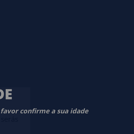
DE
 favor confirme a sua idade
 serás