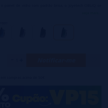
e o painel de vidro com padrão brisa, o Joyetech OBLIQ se
.
veja mais...
é um kit de vaporização muito compacto e robusto, o corpo é
Green
zinco e vidro curvo, e o tamanho é de apenas 85 * 42 * 22,6
eria integrada de longa duração de 1800mAh, o Joyetech
cer vaporização durante todo o dia, com uma potência de
Notificar-me
em compras acima de 50€