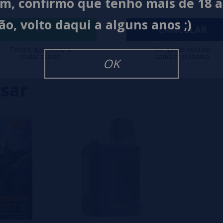
im, confirmo que tenho mais de 18 
0%
ão, volto daqui a alguns anos ;)
0%
IR
CANCELAR
0%
Tendré que volver a
Me quedo aquí sin
0%
iniciar sesión
cambiar el idioma
OK
0%
isar
eiro a deixar um? Sua opinião é