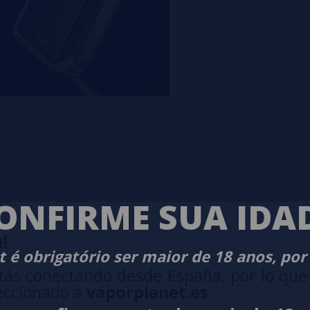
ONFIRME SUA IDA
!
 é obrigatório ser maior de 18 anos, por
tás conectando desde España, por lo que
eccionado a
vaporplanet.es