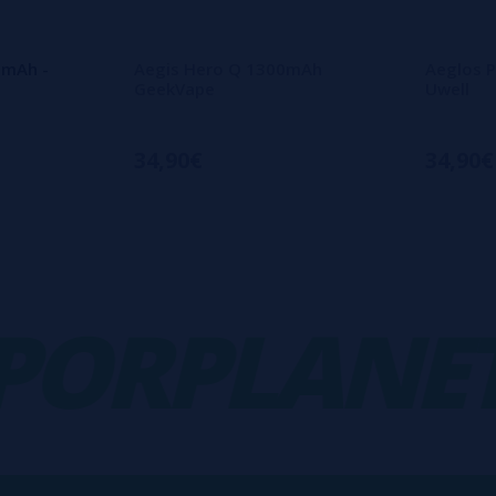
0mAh -
Aegis Hero Q 1300mAh
Aeglos P
GeekVape
Uwell
34,90€
34,90€
RPLANET