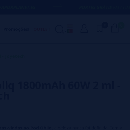
.ES
PORTES GRÁTIS
EM COMPRAS ACIMA 
0
0
Promoções!
OUTLET
 - Joyetech
liq 1800mAh 60W 2 ml -
ch
as-vindas ao Pod Obliq,
a beleza nunca foi definida. Com a