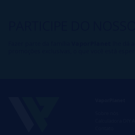
PARTICIPE DO NOSS
Fazer parte da família
VaporPlanet
lhe dá a
promoções exclusivas, o que você está esper
VaporPlanet
Sobre nós
Calculadora DIY A
Contato