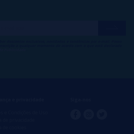
ber descontos exclusivos, novidades e tendências por e-mail. Posso
 inscrição a qualquer momento de acordo com o que está declarado
 de Publicidade
.
ança e privacidade
Siga-nos
s e Condições de Uso
ca de privacidade
ca de cookies