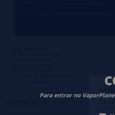
Vem com:
1 bateria ObliQ embutida.
1x cartucho EZ ObliQ.
1 resistor EZ 0,8 ohm.
1 resistor EZ 0,4 ohm.
C
1 cabo de carregamento USB-C.
Manual de usuário.
¡Hola
Para entrar no VaporPlanet
OPINIÕES
(0)
Te es
redir