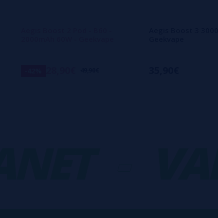
Aegis Boost 2 Pod - B60 -
Aegis Boost 3 300
2000mAh 60W - Geekvape
Geekvape
28,90€
35,90€
-42%
49,90€
ET
-
VAPO