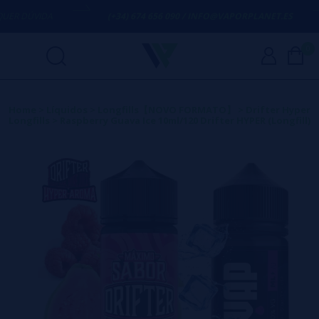
 DÚVIDA
(+34) 674 656 090 / INFO@VAPORPLANET.ES
0
Home
>
Líquidos
>
Longfills【NOVO FORMATO】
>
Drifter Hyper
Longfills
>
Raspberry Guava Ice 10ml/120 Drifter HYPER (Longfill)