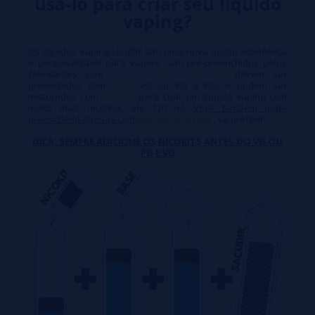
usá-lo para criar seu líquido
vaping?
Os líquidos vaping Longfill são uma nova opção econômica
e personalizável para vapers. São pré-preenchidos pelos
fabricantes com
sabores concentrados
, devem ser
preenchidos com
base
VG ou VG e PG, e podem ser
misturados com
nicokits
para criar um líquido vaping com
muito mais nicotina, até 120 ml.
Você também pode
preenchê-lo apenas com
sais de nicotina
, se preferir.
DICA: SEMPRE ADICIONE OS NICOKITS ANTES DO VG OU
PG E VG