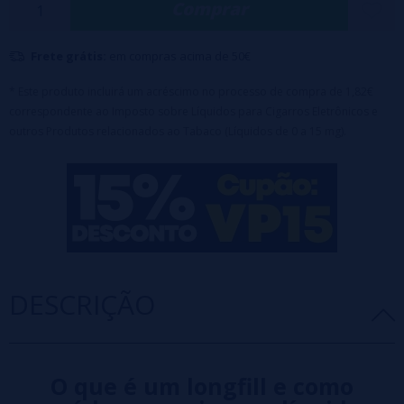
Comprar
Percentagem: 100%PG.
Formato: 10ml.
Frete grátis:
em compras acima de 50€
Capacidade do frasco: 120ml.
Maceração: 2 dias.
* Este produto incluirá um acréscimo no processo de compra de 1,82€
correspondente ao Imposto sobre Líquidos para Cigarros Eletrônicos e
Sem nicotina.
outros Produtos relacionados ao Tabaco (Líquidos de 0 a 15 mg).
Projetado para encher até 120ml com
base
ou
nicotina
(70ml
de glicerina incluídos no preço)
DESCRIÇÃO
O que é um longfill e como