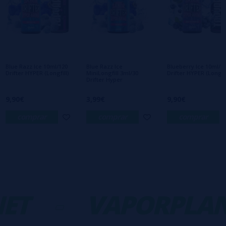
Escreva sua opinião sobre este produto
Ainda não há comentários, você quer ser o
primeiro a deixar um? Sua opinião é
importante para nós!
Blue Razz Ice 10ml/120
Blue Razz Ice
Blueberry Ice 10ml/1
Drifter HYPER (Longfill)
MiniLongfill 3ml/30
Drifter HYPER (Longfil
Drifter Hyper
9,90€
3,99€
9,90€
comprar
comprar
comprar
ET
-
VAPORPLAN