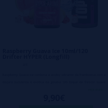
Raspberry Guava Ice 10ml/120
Drifter HYPER (Longfill)
0/5
Raspberry Guava Ice combina a acidez vibrante da framboesa com a
doçura suculenta e exótica da goiaba. Um toque de frescor suave
acompanha a mistura, realçando o caráter tropical da bebida e
veja mais...
9,90€
deixando um final frutado muito agradável.
Características: