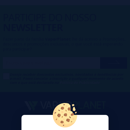
PARTICIPE DO NOSSO
NEWSLETTER
Fazer parte da família
VaporPlanet
lhe dá acesso a Promoções,
descontos e promoções exclusivas, o que você está esperando
para participar?
Desejo receber descontos exclusivos, novidades e tendências por
e-mail. Posso cancelar a inscrição a qualquer momento de acordo
com o que está declarado na
Política de Publicidade
.
VaporPlanet
Sobre nós