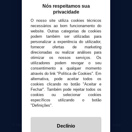
Calculadora DIY Alquimia
Nós respeitamos sua
privacidade
Contato
O nosso site utiliza cookies técnicos
necessários ao bom funcionamento do
Suporte ao cliente
website. Outras categorias de cookies
Envio e devoluções
podem também ser utilizadas para
personalizar a experiência do utilizador,
Formas de pagamento
fornecer ofertas de marketing
Contato
direcionadas ou realizar análises para
otimizar os nossos serviços. Os
utilizadores podem revogar o seu
Segurança e privacidade
consentimento a qualquer momento
Termos e Condições de Uso
através do link "Política de Cookies". Em
Política de privacidade
alternativa, pode aceitar todos os
cookies clicando no botão "Aceitar e
Política de cookies
Fechar". Também pode rejeitar todos os
cookies ou selecionar cookies
específicos utilizando o botão
"Definições".
© VaporPlanet.pt
|
Compre Cigarros Eletrônicos
|
Loja
Declínio
Cigarrillos Electronicos