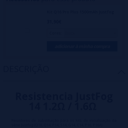
Kit Q16 Pro Plus 1500mAh Justfog
31,90€
Cores:
adicionar à minha compra
DESCRIÇÃO
Resistencia JustFog
14 1.2Ω / 1.6Ω
Resistores de substituição para os kits de inicialização da
série Justfog (Q16, Q14, P14, S14, G14, C14, P16, P16A).