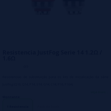
Resistencia JustFog Serie 14 1.2Ω /
1.6Ω
0/5
Resistencias de substituição para os kits de inicialização da série
Justfog (Q16, Q14, P14, S14, G14, C14, P16, P16A)
Resistencias de 1,2 ohm e 1,6 ohm disponíveis, resistencias feitas de
veja mais...
Montante:
algodão orgânico 100% e fio NiCr, o O algodão orgânico usado no
cilindro de resistência não é branqueado quimicamente, é 100%
1 Resistencia
Pack de 5 uds