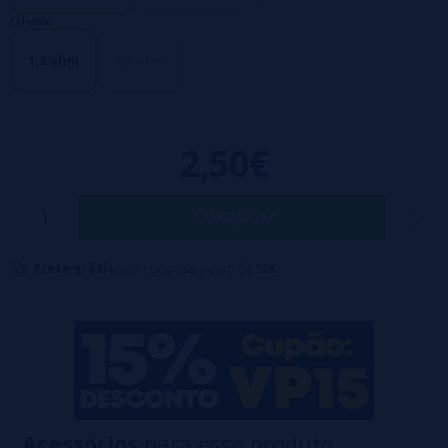
natural.
Ohms:
1,2 ohm
1,6 ohm
2,50€
Comprar
Frete grátis:
em compras acima de 50€
Acessórios
para esse produto