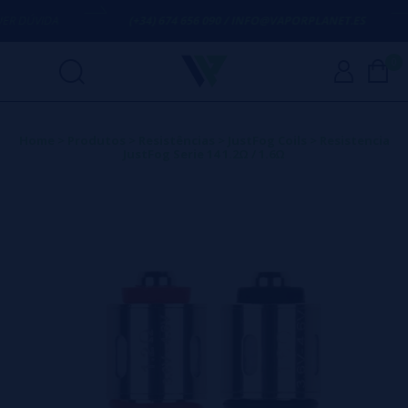
DÚVIDA
(+34) 674 656 090 / INFO@VAPORPLANET.ES
0
Home
>
Produtos
>
Resistências
>
JustFog Coils
>
Resistencia
JustFog Serie 14 1.2Ω / 1.6Ω