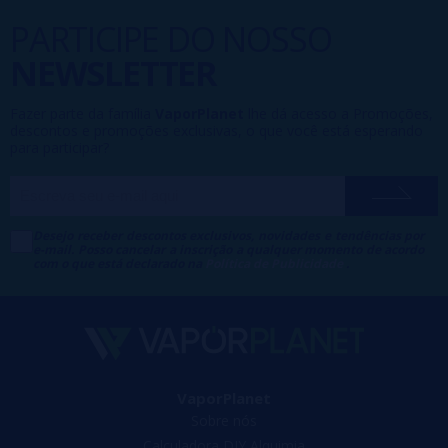
PARTICIPE DO NOSSO
NEWSLETTER
Fazer parte da família
VaporPlanet
lhe dá acesso a Promoções,
descontos e promoções exclusivas, o que você está esperando
para participar?
Desejo receber descontos exclusivos, novidades e tendências por
e-mail. Posso cancelar a inscrição a qualquer momento de acordo
com o que está declarado na
Política de Publicidade
.
VaporPlanet
Sobre nós
Calculadora DIY Alquimia