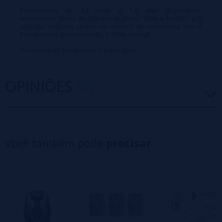
Resistencias de 1,2 ohm e 1,6 ohm disponíveis,
resistencias feitas de algodão orgânico 100% e fio NiCr, o O
algodão orgânico usado no cilindro de resistência não é
branqueado quimicamente, é 100% natural.
Os resistores fornecerão o sabor puro.
OPINIÕES
(0)
5 estrelas
0%
4 estrelas
0%
Você também pode
precisar
3 estrelas
0%
2 estrelas
0%
1 estrelas
0%
0/5
Seja o primeiro a deixar um comentário
Escreva sua opinião sobre este produto