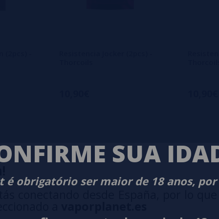
n (2pcs) -
Resistencia Jocker (2pcs) -
Resistenc
Thorcoils
Thorcoil
10,90€
10,90€
ONFIRME SUA IDA
ANET
-
VA
!
 é obrigatório ser maior de 18 anos, por
tás conectando desde España, por lo que
eccionado a
vaporplanet.es