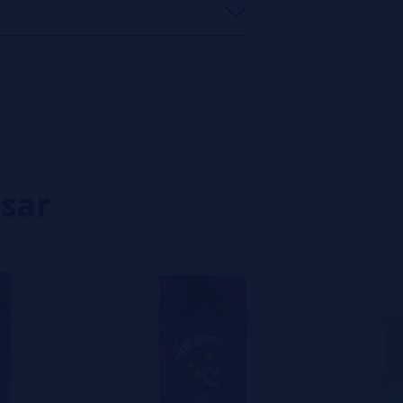
0%
0%
0%
100%
0%
isar
Petardeo NO