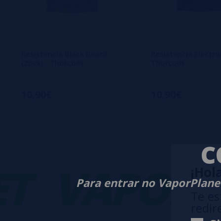
Resistencia Black Beard
Resistencia Electro
(2pcs) - Thorcoils
Thorcoils
10,90€
10,90€
C
VAPORPL
¡Hola
Para entrar no VaporPlanet
Te es
redir