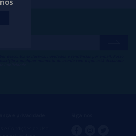
anos
ber descontos exclusivos, novidades e tendências por e-mail. Posso
 inscrição a qualquer momento de acordo com o que está declarado
 de Publicidade
.
ança e privacidade
Siga-nos
s e Condições de Uso
ca de privacidade