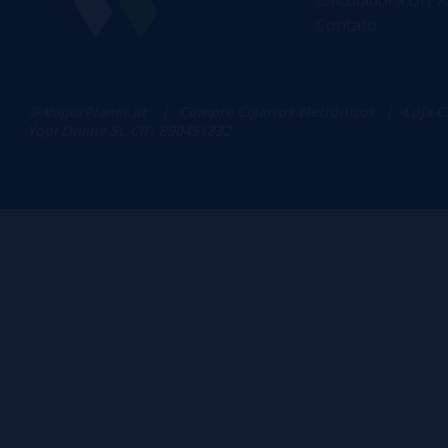
Contato
© VaporPlanet.pt
|
Compre Cigarros Eletrônicos
|
Loja C
Yopi Online SL CIF: B90451832