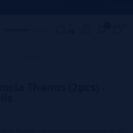
ALQUER DÚVIDA
(+34) 674 656 090 / IN
0
0
Promoções!
OUTLET
 (2pcs) - Thorcoils
encia Thanos (2pcs) -
ils
os da Thorcoils
é uma resistencia feita à mão com Full N80