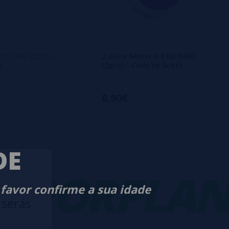
ia Loki (2pcs) -
2-Core Aliens 0.17Ω Ni80
s
(2pcs) - Coils by Scott
8,90€
DE
PORPLANET
 favor confirme a sua idade
 serás