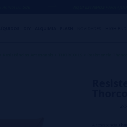
€
AQUI ESTAMOS
PARA AJUDÁ-LO COM QU
LÍQUIDOS
DIY - ALQUIMIA
FLASH
NOVIDADES
HIGH END
>
Resistências Artesanais
>
THORCOILS
>
Resistencia Thanos
Resist
Thorco
2/5
A resistencia
Than