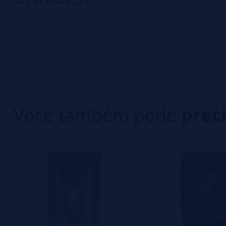
2/5
5 estrelas
Com base na(s) avaliação(ões) de 1
4 estrelas
3 estrelas
Escreva sua opinião sobre este produto
2 estrelas
1 estrelas
Você também pode
prec
ivan
10/10/2023
No me han funcionado en mi rta blaze solo .rnSabor SIrn
Vantagem:
Sabor
Desvantagens:
0 petardeo
Você recomendaria a compra dele?
Sim