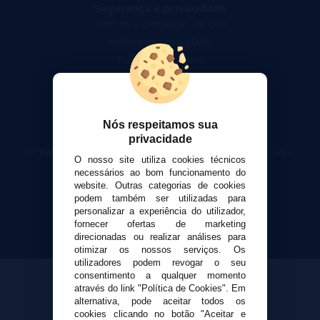
Segurança e privacidade
Termos e Condições de Uso
Política de privacidade
Política de cookies
Nós respeitamos sua
privacidade
© VaporPlanet.pt
|
Compre Cigarros Eletrônicos
|
Loja
O nosso site utiliza cookies técnicos
Cigarrillos Electronicos
necessários ao bom funcionamento do
Yopi Online SL CIF: B90451832
website. Outras categorias de cookies
podem também ser utilizadas para
personalizar a experiência do utilizador,
fornecer ofertas de marketing
direcionadas ou realizar análises para
otimizar os nossos serviços. Os
utilizadores podem revogar o seu
consentimento a qualquer momento
através do link "Política de Cookies". Em
alternativa, pode aceitar todos os
cookies clicando no botão "Aceitar e