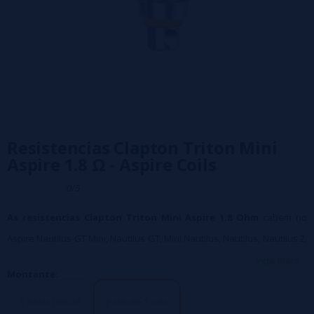
Resistencias Clapton Triton Mini
Aspire 1.8 Ω - Aspire Coils
0/5
As resistencias Clapton Triton Mini Aspire 1.8 Ohm
cabem no
Aspire Nautilus GT Mini, Nautilus GT, Mini Nautilus, Nautilus, Nautilus 2,
Triton Mini, Limit RTA Kizoku Clearomiser e Nautilus Prime Pod.
veja mais...
Montante:
1 Resistencia
Pack de 5 uds