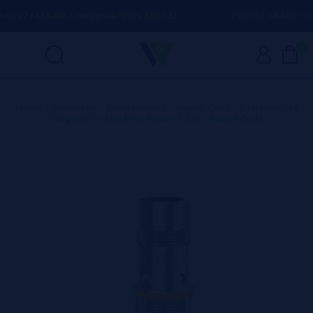
4) 674 656 090 / INFO@VAPORPLANET.ES
PORTES GRÁTIS
EM CO
0
Home
>
Produtos
>
Resistências
>
Aspire Coils
>
Resistencias
Clapton Triton Mini Aspire 1.8 Ω - Aspire Coils