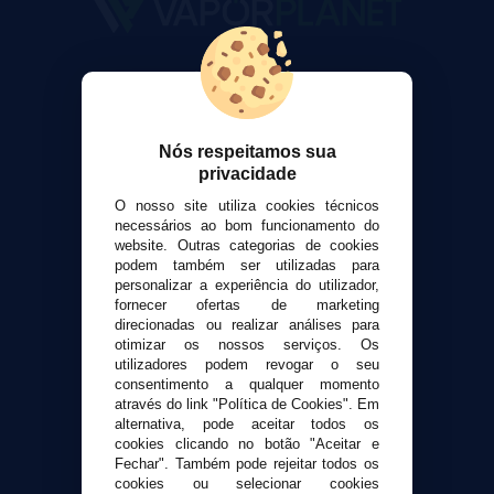
VaporPlanet
Sobre nós
Calculadora DIY Alquimia
Nós respeitamos sua
Contato
privacidade
O nosso site utiliza cookies técnicos
Suporte ao cliente
necessários ao bom funcionamento do
Envio e devoluções
website. Outras categorias de cookies
Formas de pagamento
podem também ser utilizadas para
personalizar a experiência do utilizador,
Contato
fornecer ofertas de marketing
direcionadas ou realizar análises para
otimizar os nossos serviços. Os
Segurança e privacidade
utilizadores podem revogar o seu
Termos e Condições de Uso
consentimento a qualquer momento
Política de privacidade
através do link "Política de Cookies". Em
alternativa, pode aceitar todos os
Política de cookies
cookies clicando no botão "Aceitar e
Fechar". Também pode rejeitar todos os
cookies ou selecionar cookies