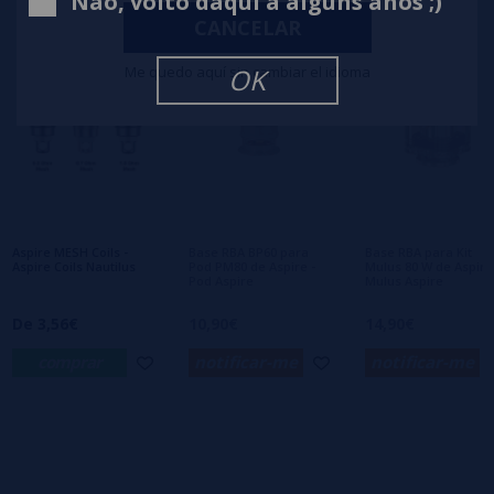
Não, volto daqui a alguns anos ;)
2 estrelas
0%
CANCELAR
1 estrelas
0%
0/5
Seja o primeiro a deixar um comentário
Me quedo aquí sin cambiar el idioma
OK
Escreva sua opinião sobre este produto
Ainda não há comentários, você quer ser o
primeiro a deixar um? Sua opinião é
importante para nós!
Aspire MESH Coils -
Base RBA BP60 para
Base RBA para Kit
Aspire Coils Nautilus
Pod PM80 de Aspire -
Mulus 80 W de Aspire
Pod Aspire
Mulus Aspire
De 3,56€
10,90€
14,90€
comprar
notificar-me
notificar-me