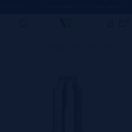
R DÚVIDA
(+34) 674 656 090 / INFO@VAPORPLANET.ES
0
Home
>
Produtos
>
Resistências
>
Aspire Coils
>
Resistencias
Cleito 120 - 0.15Ω