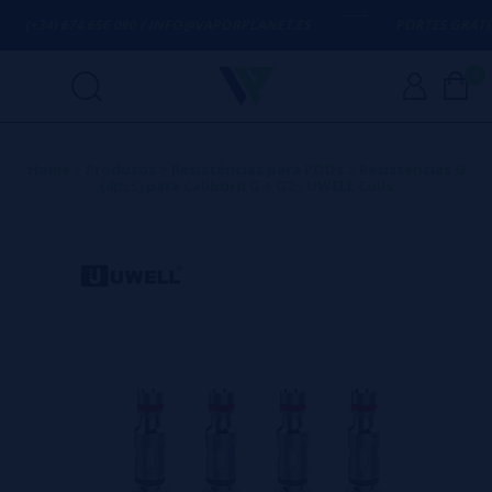
+34) 674 656 090 / INFO@VAPORPLANET.ES
PORTES GRÁTIS
EM C
0
Home
>
Produtos
>
Resistências para PODs
>
Resistencias G
(4pcs) para Caliburn G e G2 - UWELL Coils