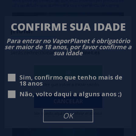
você pode ter certeza de que está obtendo um produto de
alta qualidade que aprimorará sua experiência de vaping.
CONFIRME SUA IDADE
¡Hola!
Para entrar no VaporPlanet é obrigatório
Te estás conectando desde España, por lo que
ser maior de 18 anos, por favor confirme a
sua idade
serás redireccionado a
vaporplanet.es
IR
Sim, confirmo que tenho mais de
18 anos
Tendré que volver a iniciar sesión
Não, volto daqui a alguns anos ;)
CANCELAR
Me quedo aquí sin cambiar el idioma
OK