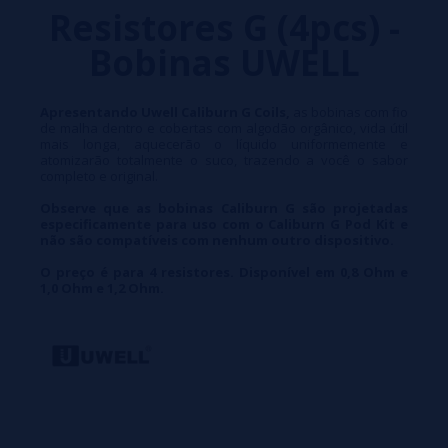
Resistores G (4pcs) -
Bobinas UWELL
Apresentando Uwell Caliburn G Coils,
as bobinas com fio
de malha dentro e cobertas com algodão orgânico, vida útil
mais longa, aquecerão o líquido uniformemente e
atomizarão totalmente o suco, trazendo a você o sabor
completo e original.
Observe que as bobinas Caliburn G são projetadas
especificamente para uso com o Caliburn G Pod Kit e
não são compatíveis com nenhum outro dispositivo.
O preço é para 4 resistores. Disponível em 0,8 Ohm e
1,0 Ohm e 1,2 Ohm.