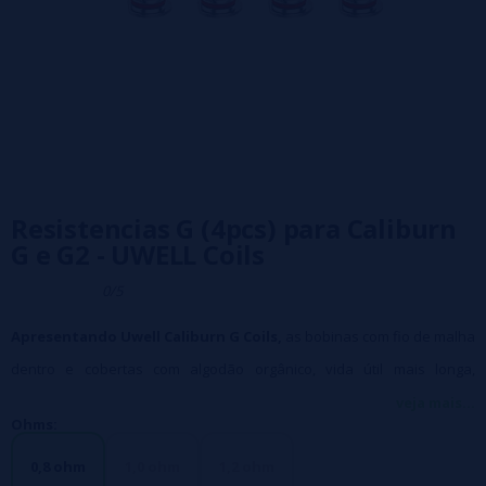
Resistencias G (4pcs) para Caliburn
G e G2 - UWELL Coils
0/5
Apresentando Uwell Caliburn G Coils,
as bobinas com fio de malha
dentro e cobertas com algodão orgânico, vida útil mais longa,
aquecerão o líquido uniformemente e atomizarão totalmente o suco,
veja mais...
Ohms:
trazendo a você o sabor completo e original.
Observe que as bobinas Caliburn G
0,8 ohm
1,0 ohm
1,2 ohm
são projetadas