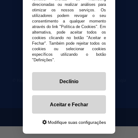
Contato
direcionadas ou realizar análises para
otimizar os nossos serviços. Os
utilizadores podem revogar o seu
Segurança e privacidade
consentimento a qualquer momento
Termos e Condições de Uso
através do link "Política de Cookies". Em
Política de privacidade
alternativa, pode aceitar todos os
cookies clicando no botão "Aceitar e
Política de cookies
Fechar". Também pode rejeitar todos os
cookies ou selecionar cookies
específicos utilizando o botão
"Definições".
© VaporPlanet.pt
|
Compre Cigarros Eletrônicos
|
Loja
Declínio
Cigarrillos Electronicos
Yopi Online SL CIF: B90451832
Aceitar e Fechar
Modifique suas configurações