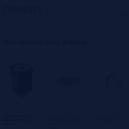
OPINIÕES
(0)
5 estrelas
0%
4 estrelas
0%
Você também pode
precisar
3 estrelas
0%
2 estrelas
0%
1 estrelas
0%
0/5
Seja o primeiro a deixar um comentário
Escreva sua opinião sobre este produto
Ainda não há comentários, você quer ser o
primeiro a deixar um? Sua opinião é
importante para nós!
Adaptador 510 para
Adaptador 510 para
Base Asgard 30mm
Nautilus Prime X -
Pod Aegis Boost Plus &
RDA - Vaperz Cloud
Aspire
Pro - Geekvape Pod
Aegis