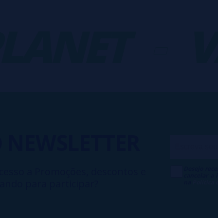
NET
-
VA
O
NEWSLETTER
Desejo rece
cesso a Promoções, descontos e
cancelar a
ando para participar?
na
Política