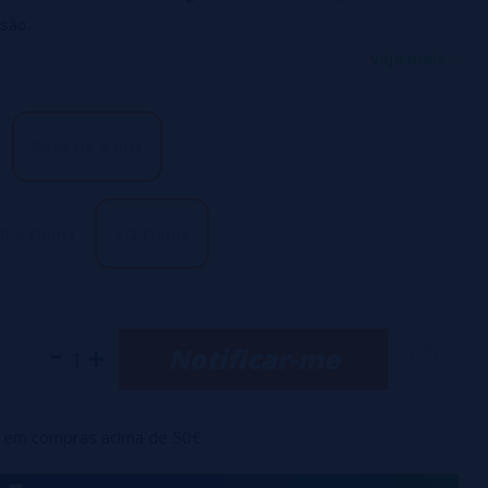
são.
 de
0,4 ohms estilo DTL
projetada para operar de 23 a 28
veja mais...
stencia de
1,2 ohm
projetada para operar em 10 a 12 watts
ra vaping estilo MTL.
Pack de 5 uds
0.4 Ohms
1,2 Ohms
Notificar-me
em compras acima de 50€