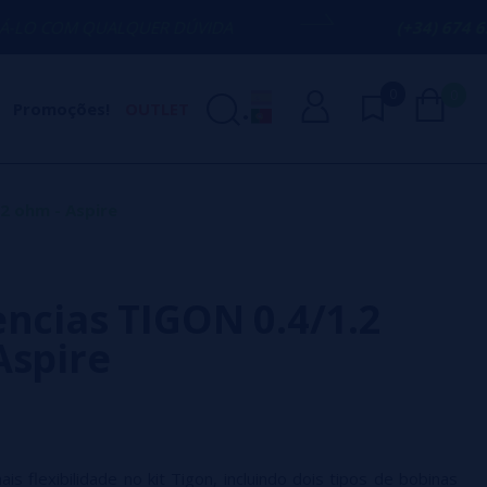
LQUER DÚVIDA
(+34) 674 656 090 / INF
0
0
Promoções!
OUTLET
.2 ohm - Aspire
encias TIGON 0.4/1.2
Aspire
ais flexibilidade no kit Tigon, incluindo dois tipos de bobinas