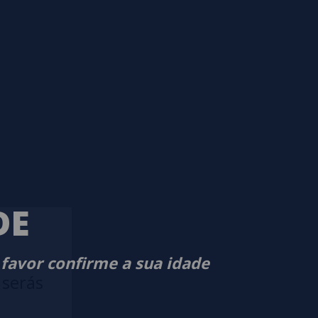
DE
 favor confirme a sua idade
 serás