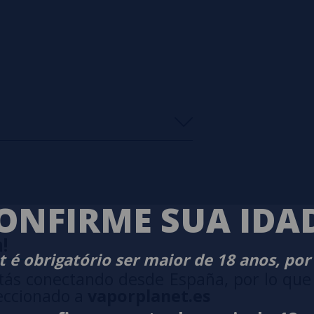
0%
0%
0%
ONFIRME SUA IDA
0%
0%
!
 é obrigatório ser maior de 18 anos, por
isar
tás conectando desde España, por lo que
eiro a deixar um? Sua opinião é
eccionado a
vaporplanet.es