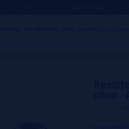
AQUI ESTAMOS
PARA AJUDÁ-LO COM QUA
LÍQUIDOS
DIY - ALQUIMIA
FLASH
NOVIDADES
HIGH END
tos
>
Resistências
>
Aspire Coils
>
Resistencias TIGON 0.4/1
Resist
ohm - 
0/5
O Aspire incluiu m