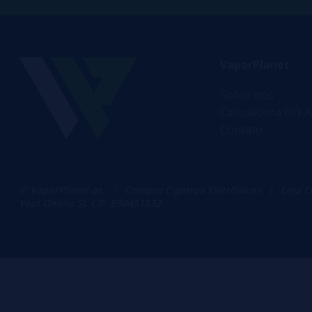
VaporPlanet
Sobre nós
Calculadora DIY A
Contato
© VaporPlanet.pt
|
Compre Cigarros Eletrônicos
|
Loja C
Yopi Online SL CIF: B90451832