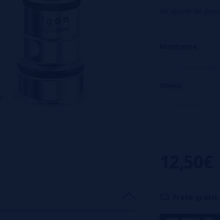
de ajuste de pres
Uma resistencia
watts e uma resi
Montante:
mais adequada pa
1 Resistencia
Ohms:
0,7 Ohms
12,50€
Frete grátis: