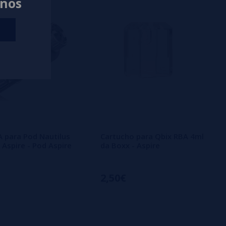
anos
 para Pod Nautilus
Cartucho para Qbix RBA 4ml
 Aspire - Pod Aspire
da Boxx - Aspire
2,50€