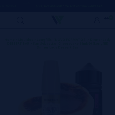
DÚVIDA
(+34) 674 656 090 / INFO@VAPORPLANET.ES
0
Home
>
Líquidos
>
Longfills【NOVO FORMATO】
>
Dinner Lady
DESSERT BAR
>
San Sebastian Cheesecake 14ml/60 (Longfill)
Dinner Lady Dessert Bar