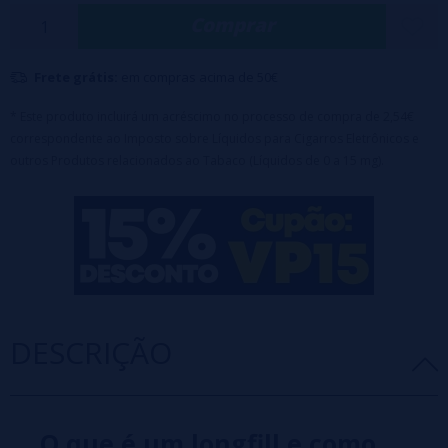
100% PG
Comprar
Formato: 14ml
Capacidade do frasco: 60ml
Projetado para armazenar até 60ml com
Frete grátis:
em compras acima de 50€
base
ou
nicotina
(70ml de glicerina incluídos no preço).
* Este produto incluirá um acréscimo no processo de compra de 2,54€
correspondente ao Imposto sobre Líquidos para Cigarros Eletrônicos e
outros Produtos relacionados ao Tabaco (Líquidos de 0 a 15 mg).
DESCRIÇÃO
O que é um longfill e como