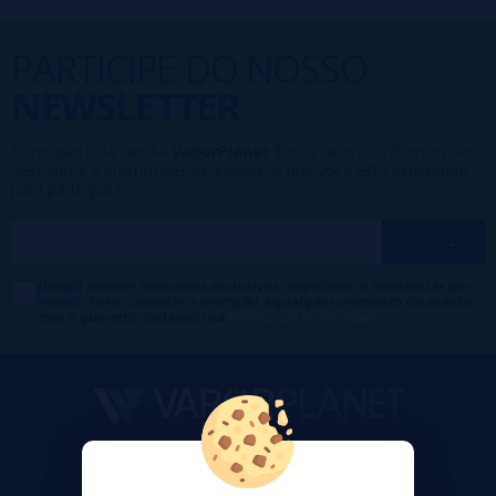
PARTICIPE DO NOSSO
NEWSLETTER
Fazer parte da família
VaporPlanet
lhe dá acesso a Promoções,
descontos e promoções exclusivas, o que você está esperando
para participar?
Desejo receber descontos exclusivos, novidades e tendências por
e-mail. Posso cancelar a inscrição a qualquer momento de acordo
com o que está declarado na
Política de Publicidade
.
VaporPlanet
Sobre nós