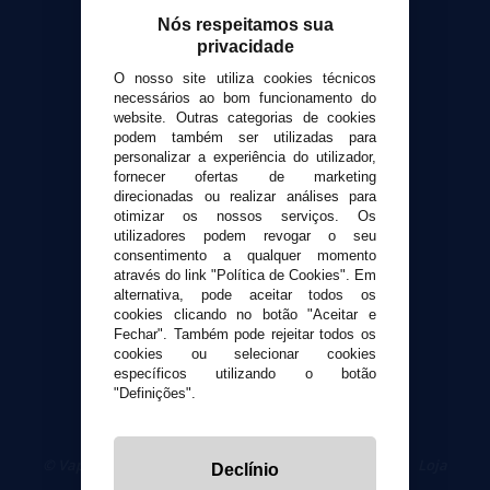
Calculadora DIY Alquimia
Nós respeitamos sua
privacidade
Contato
O nosso site utiliza cookies técnicos
necessários ao bom funcionamento do
Suporte ao cliente
website. Outras categorias de cookies
Envio e devoluções
podem também ser utilizadas para
personalizar a experiência do utilizador,
Formas de pagamento
fornecer ofertas de marketing
Contato
direcionadas ou realizar análises para
otimizar os nossos serviços. Os
utilizadores podem revogar o seu
Segurança e privacidade
consentimento a qualquer momento
Termos e Condições de Uso
através do link "Política de Cookies". Em
Política de privacidade
alternativa, pode aceitar todos os
cookies clicando no botão "Aceitar e
Política de cookies
Fechar". Também pode rejeitar todos os
cookies ou selecionar cookies
específicos utilizando o botão
"Definições".
© VaporPlanet.pt
|
Compre Cigarros Eletrônicos
|
Loja
Declínio
Cigarrillos Electronicos