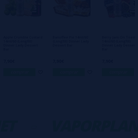
Escreva sua opinião sobre este produto
Ainda não há comentários, você quer ser o
primeiro a deixar um? Sua opinião é
importante para nós!
Apple Crumble Custard
Banoffee Pie 14ml/60
Berry Jam On Toast
14ml/60 (Longfill)
(Longfill) Dinner Lady
14ml/60 (Longfill)
Dinner Lady Dessert
Dessert Bar
Dinner Lady Dessert
Bar
Bar
7,90€
7,90€
7,90€
comprar
comprar
comprar
T
-
VAPORPLAN