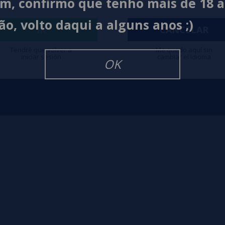
im, confirmo que tenho mais de 18 
lquimia
Formas de pagamento
Políti
ão, volto daqui a alguns anos ;)
Contato
Políti
IR
CANCELAR
Tendré que volver a
Me quedo aquí sin
iniciar sesión
cambiar el idioma
OK
igarrillos Electronicos