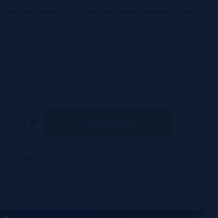
scante de sabores de verão, misturando melancia, morango
othie que fará você se sentir nos dias mais ensolarados.
veja mais...
m garrafa PET de 10ml.
 mg
para garantir a segurança das crianças.
base balanceada: 50% PG / 50% VG.
ais de nicotina de 10 e 20 mg/ml.
Comprar
em compras acima de 50€
irá um acréscimo no processo de compra de 1,82€ correspondente ao
os para Cigarros Eletrônicos e outros Produtos relacionados ao Tabaco
g).