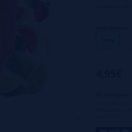
combinação refre
e limão em um smo
Características:
Nível Nicotina:
- Apresentação e
10 mg
20
- Boné desenhado 
- Composição de 
- Disponível em s
4,95€
Frete grátis:
* Este produto inclu
Imposto sobre Líquid
(Líquidos de 0 a 15 m