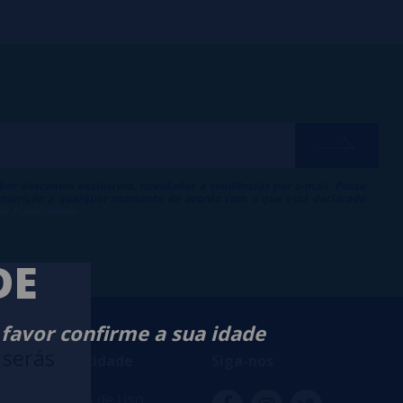
ber descontos exclusivos, novidades e tendências por e-mail. Posso
 inscrição a qualquer momento de acordo com o que está declarado
 de Publicidade
.
DE
 favor confirme a sua idade
 serás
ança e privacidade
Siga-nos
s e Condições de Uso