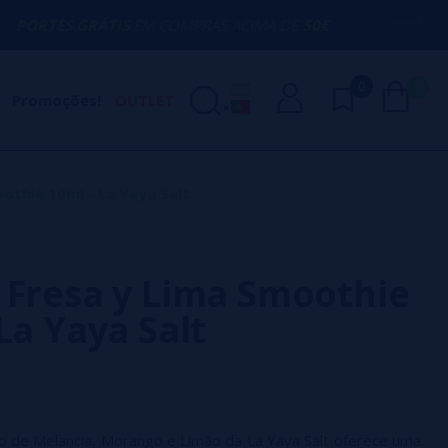
ÁTIS
EM COMPRAS ACIMA DE
50€
AQUI ES
0
0
Promoções!
OUTLET
othie 10ml - La Yaya Salt
 Fresa y Lima Smoothie
La Yaya Salt
do de Melancia, Morango e Limão da La Yaya Salt oferece uma