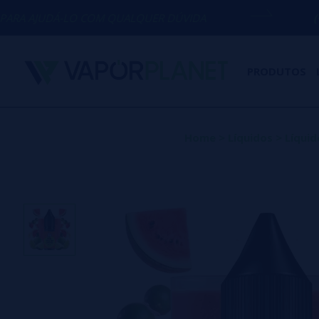
O COM QUALQUER DÚVIDA
(+34) 674 656
PRODUTOS
Home
>
Líquidos
>
Líquid