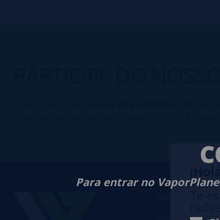
PARTICIPE DO NOSS
Fazer parte da família
VaporPlanet
lhe dá a
promoções exclusivas, o que você está esper
C
¡Hola
Para entrar no VaporPlanet
Te es
VaporPlanet
redir
Sobre nós