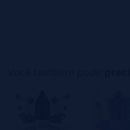
0/5
5 estrelas
Seja o primeiro a deixar um comentário
4 estrelas
3 estrelas
Escreva sua opinião sobre este produto
2 estrelas
1 estrelas
Ainda não há comentários, você quer ser o prim
importante para nós!
Você também pode
prec