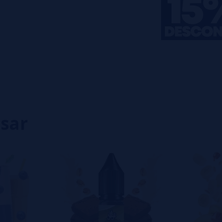
0%
0%
0%
0%
0%
eiro a deixar um? Sua opinião é
isar