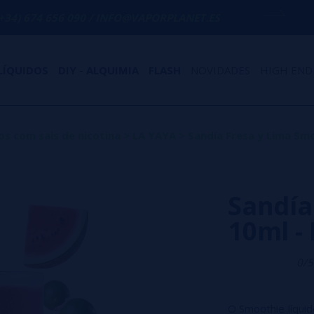
 090 / INFO@VAPORPLANET.ES
PORTES GR
LÍQUIDOS
DIY - ALQUIMIA
FLASH
NOVIDADES
HIGH END
os com sais de nicotina
>
LA YAYA
>
Sandía Fresa y Lima Smo
Sandía
10ml - 
0/5
O Smoothie líqui