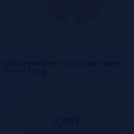
Ske Descartável Crystal Bar Honey
Melon 20mg
0/5
600 baforadas
Nicotina: 20 mg
Crystal Bar Honey Melon: Um sabor revitalizante ideal para os
veja mais...
5,99€
amantes de doces. Delicie-se com a essência do melão açucarado,
ideal para quem deseja uma delicada sensação de doçura na