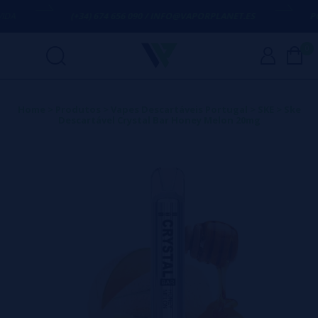
A
(+34) 674 656 090 / INFO@VAPORPLANET.ES
POR
0
Home
>
Produtos
>
Vapes Descartáveis Portugal
>
SKE
>
Ske
Descartável Crystal Bar Honey Melon 20mg