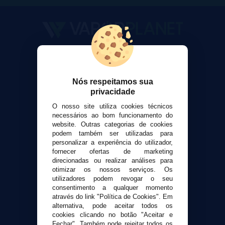
VaporPlanet
Sobre nós
Calculadora DIY Alquimia
Nós respeitamos sua
privacidade
Contato
O nosso site utiliza cookies técnicos
necessários ao bom funcionamento do
Suporte ao cliente
website. Outras categorias de cookies
Envio e devoluções
podem também ser utilizadas para
personalizar a experiência do utilizador,
Formas de pagamento
fornecer ofertas de marketing
Contato
direcionadas ou realizar análises para
otimizar os nossos serviços. Os
utilizadores podem revogar o seu
Segurança e privacidade
consentimento a qualquer momento
Termos e Condições de Uso
através do link "Política de Cookies". Em
alternativa, pode aceitar todos os
Política de privacidade
cookies clicando no botão "Aceitar e
Política de cookies
Fechar". Também pode rejeitar todos os