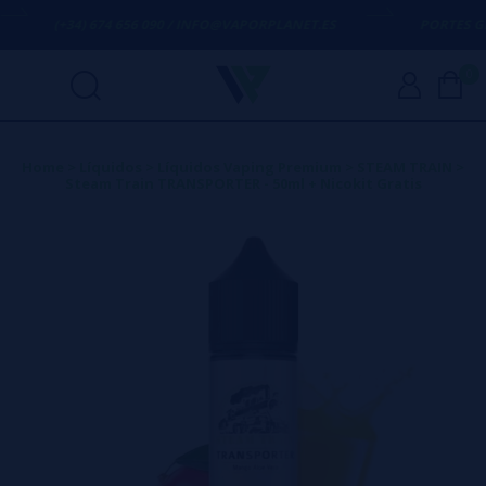
(+34) 674 656 090 / INFO@VAPORPLANET.ES
PORTES GRÁT
0
Home
>
Líquidos
>
Líquidos Vaping Premium
>
STEAM TRAIN
>
Steam Train TRANSPORTER - 50ml + Nicokit Gratis