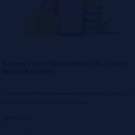
Steam Train TRANSPORTER - 50ml +
Nicokit Gratis
0/5
O líquido TRANSPORTER da marca STEAM TRAIN
nos oferece uma
deliciosa e incrível mistura de aloe com manga.
PG20/ VG80
veja mais...
Nivel Nicotina *:
Frasco de 60ml com 50ml de líquido para adicionar 1 Nicokit (incluído
no preço)
00 mg
1,5 mg
03 mg