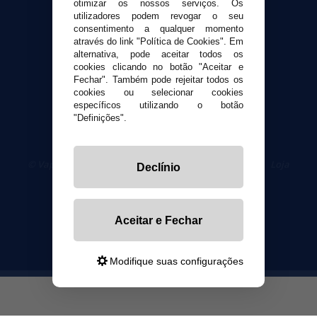
otimizar os nossos serviços. Os
utilizadores podem revogar o seu
Segurança e privacidade
consentimento a qualquer momento
Termos e Condições de Uso
através do link "Política de Cookies". Em
alternativa, pode aceitar todos os
Política de privacidade
cookies clicando no botão "Aceitar e
Política de cookies
Fechar". Também pode rejeitar todos os
cookies ou selecionar cookies
específicos utilizando o botão
"Definições".
© VaporPlanet.pt
|
Compre Cigarros Eletrônicos
|
Loja
Declínio
Cigarrillos Electronicos
Yopi Online SL CIF: B90451832
Aceitar e Fechar
Modifique suas configurações