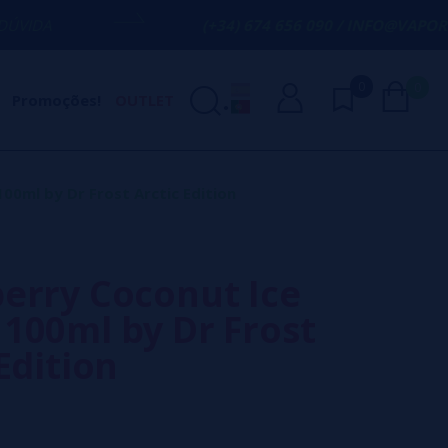
(+34) 674 656 090 / INFO@VAPORPLANET.ES
0
0
Promoções!
OUTLET
0ml by Dr Frost Arctic Edition
erry Coconut Ice
100ml by Dr Frost
Edition