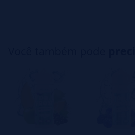
0/5
5 estrelas
Seja o primeiro a deixar um comentário
4 estrelas
3 estrelas
Escreva sua opinião sobre este produto
2 estrelas
1 estrelas
Você também pode
prec
Ainda não há comentários, você quer ser o prim
importante para nós!