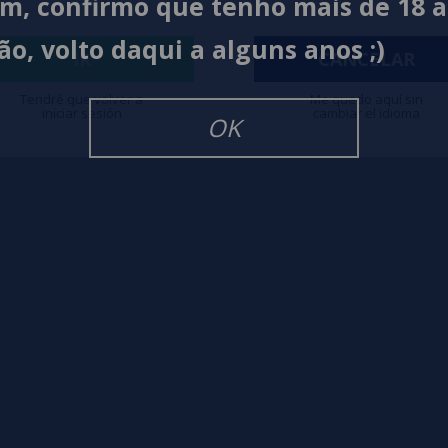
im, confirmo que tenho mais de 18 
ão, volto daqui a alguns anos ;)
igarrillos Electronicos
IR
CANCELAR
Tendré que volver a
Me quedo aquí sin
iniciar sesión
cambiar el idioma
OK