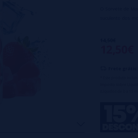
O Sorvete de Mor
suculento dos m
toque gelado e re
Formato: 100ml 
14,50€
12,50€
Proporção: 50 V
Frete grátis:
* Este produto inclu
Imposto sobre Líquid
(Líquidos de 0 a 15 m