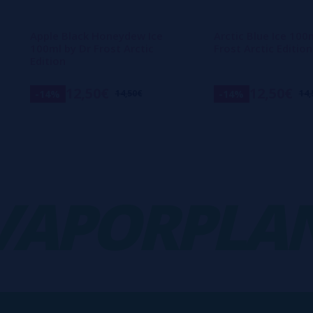
Apple Black Honeydew Ice
Arctic Blue Ice 100
100ml by Dr Frost Arctic
Frost Arctic Edition
Edition
12,50€
12,50€
-14%
-14%
14,50€
14,
PORPLANE