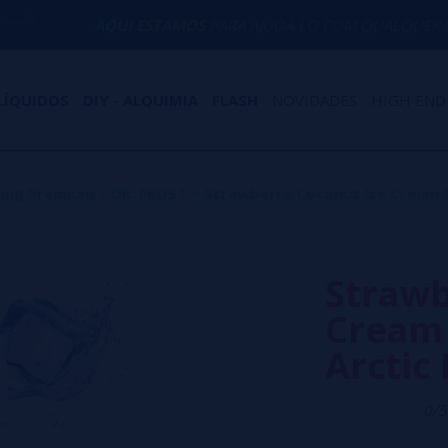
AQUI ESTAMOS
PARA AJUDÁ-LO COM QUALQUER DÚVIDA
LÍQUIDOS
DIY - ALQUIMIA
FLASH
NOVIDADES
HIGH END
ping Premium
>
DR. FROST
>
Strawberry Coconut Ice Cream 10
Strawb
Cream 
Arctic 
0/5