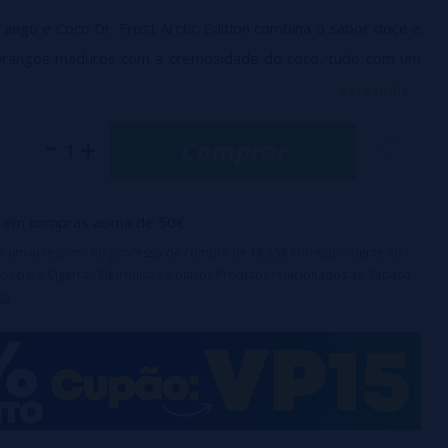
ango e Coco Dr. Frost Arctic Edition combina o sabor doce e
orangos maduros com a cremosidade do coco, tudo com um
frescante. Uma delícia tropical e gelada a cada mordida.
veja mais...
(SEM NICOTINA)
Comprar
G/50 PG
em compras acima de 50€
irá um acréscimo no processo de compra de 18,15€ correspondente ao
os para Cigarros Eletrônicos e outros Produtos relacionados ao Tabaco
g).