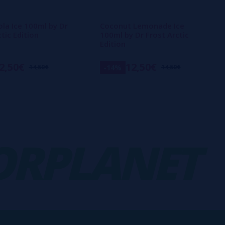
ola Ice 100ml by Dr
Coconut Lemonade Ice
tic Edition
100ml by Dr Frost Arctic
Edition
2,50€
12,50€
-14%
14,50€
14,50€
PLANET
V