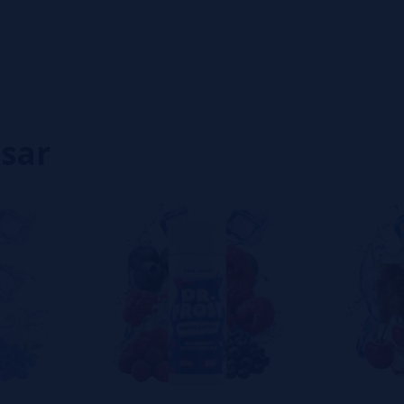
0%
0%
0%
0%
0%
isar
eiro a deixar um? Sua opinião é