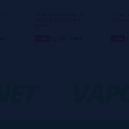
ml by Dr
Blueberry Raspberry Ice
Cherry C
100ml by Dr Frost Arctic
Frost Arc
Edition
12,50€
1
-14%
-14%
50€
14,50€
T
-
VAPOR