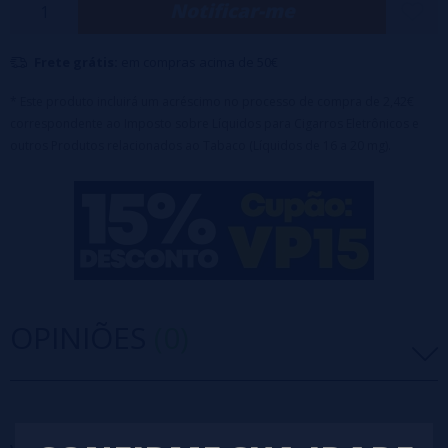
Notificar-me
Bateria integrada e recarga via USB-C.
Capacidade de aproximadamente 5000 puffs.
Frete grátis:
em compras acima de 50€
Conecte e use! Basta inserir o frasco de 10 ml no Popvibe e vaporizar!
Tração automática por inalação.
* Este produto incluirá um acréscimo no processo de compra de 2,42€
correspondente ao Imposto sobre Líquidos para Cigarros Eletrônicos e
Vendido individualmente.
outros Produtos relacionados ao Tabaco (Líquidos de 16 a 20 mg).
OPINIÕES
(0)
5 estrelas
0%
4 estrelas
0%