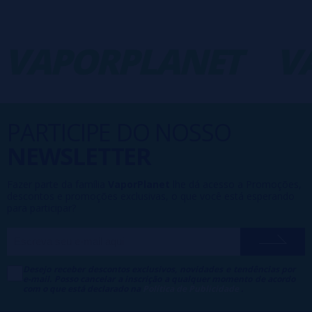
VAPORPLANET
VA
PARTICIPE DO NOSSO
NEWSLETTER
Fazer parte da família
VaporPlanet
lhe dá acesso a Promoções,
descontos e promoções exclusivas, o que você está esperando
para participar?
Desejo receber descontos exclusivos, novidades e tendências por
e-mail. Posso cancelar a inscrição a qualquer momento de acordo
com o que está declarado na
Política de Publicidade
.