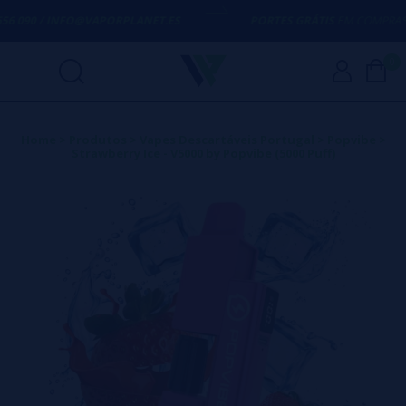
56 090 / INFO@VAPORPLANET.ES
PORTES GRÁTIS
EM COMPRAS A
0
Home
>
Produtos
>
Vapes Descartáveis Portugal
>
Popvibe
>
Strawberry Ice - V5000 by Popvibe (5000 Puff)