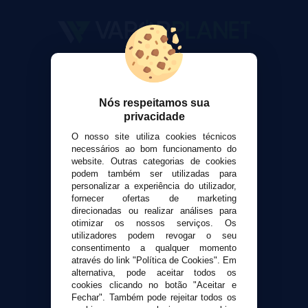
VaporPlanet
Sobre nós
Calculadora DIY Alquimia
Nós respeitamos sua
privacidade
Contato
O nosso site utiliza cookies técnicos
necessários ao bom funcionamento do
Suporte ao cliente
website. Outras categorias de cookies
Envio e devoluções
podem também ser utilizadas para
personalizar a experiência do utilizador,
Formas de pagamento
fornecer ofertas de marketing
Contato
direcionadas ou realizar análises para
otimizar os nossos serviços. Os
utilizadores podem revogar o seu
Segurança e privacidade
consentimento a qualquer momento
Termos e Condições de Uso
através do link "Política de Cookies". Em
alternativa, pode aceitar todos os
Política de privacidade
cookies clicando no botão "Aceitar e
Política de cookies
Fechar". Também pode rejeitar todos os