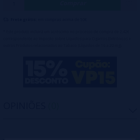
Comprar
Disponível em sais de nicotina de 20 mg.
Ativação automática por inalação.
Frete grátis:
em compras acima de 50€
Cartucho de e-líquido de 10 ml, equivalente a aproximadamente
10.000 tragadas (bobinas embutidas no kit, não no cartucho de e-
* Este produto incluirá um acréscimo no processo de compra de 2,42€
correspondente ao Imposto sobre Líquidos para Cigarros Eletrônicos e
líquido)
outros Produtos relacionados ao Tabaco (Líquidos de 16 a 20 mg).
OPINIÕES
(0)
5 estrelas
0%
4 estrelas
0%