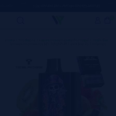
ÚVIDA
(+34) 674 656 090 / INFO@VAPORPLANET.ES
0
Home
>
Produtos
>
Vapes Descartáveis Portugal
>
Tesla Bar
>
Strawberry Kiwi Ice MT 10000 Puff Tesla Bar by Teslacigs