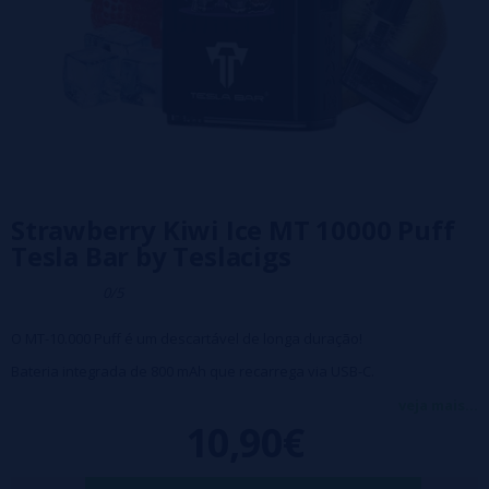
Strawberry Kiwi Ice MT 10000 Puff
Tesla Bar by Teslacigs
0/5
O MT-10.000 Puff é um descartável de longa duração!
Bateria integrada de 800 mAh que recarrega via USB-C.
Bobina de malha integrada de 0,8 ohm para excelente reprodução de
veja mais...
10,90€
sabor.
O visor claro e fácil de ler indica a duração restante da bateria.