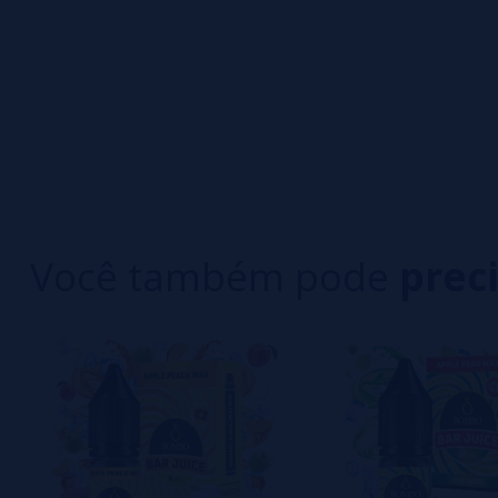
0/5
5 estrelas
Seja o primeiro a deixar um comentário
4 estrelas
3 estrelas
Escreva sua opinião sobre este produto
2 estrelas
1 estrelas
Ainda não há comentários, você quer ser o prim
importante para nós!
Você também pode
prec