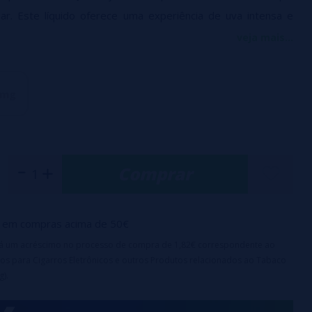
ar. Este líquido oferece uma experiência de uva intensa e
 nenhuma outra.
veja mais...
rafa PET de 10ml
a de segurança infantil
 mg
se: 50%VG / 50%PG
ais de nicotina: 10 e 20 mg/ml
realçar o sabor em dispositivos do tipo cápsula
Comprar
em compras acima de 50€
irá um acréscimo no processo de compra de 1,82€ correspondente ao
os para Cigarros Eletrônicos e outros Produtos relacionados ao Tabaco
g).