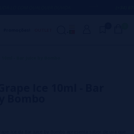
QUALQUER DÚVIDA
(+34) 674 656 090 / 
0
0
Promoções!
OUTLET
 10ml - Bar Juice by Bombo
Grape Ice 10ml - Bar
by Bombo
Grape Ice da Bar Juice by Bombo apresenta sabor de uva que