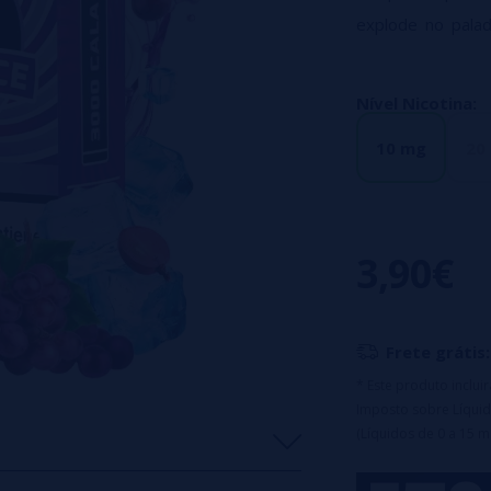
explode no palad
refrescante como
- Líquido em gar
Nível Nicotina:
- Boné com sistem
10 mg
20
- Composição ba
- Disponível em s
- Projetado para 
3,90€
Frete grátis:
* Este produto inclu
Imposto sobre Líquid
(Líquidos de 0 a 15 m