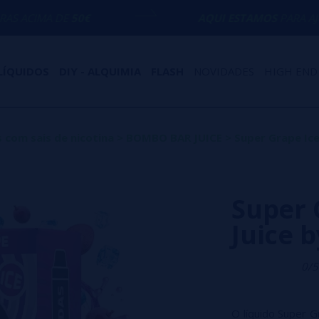
0€
AQUI ESTAMOS
PARA AJUDÁ-LO COM 
LÍQUIDOS
DIY - ALQUIMIA
FLASH
NOVIDADES
HIGH END
s com sais de nicotina
>
BOMBO BAR JUICE
>
Super Grape Ice
Super 
Juice 
0/5
O líquido Super 