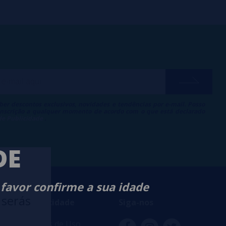
ber descontos exclusivos, novidades e tendências por e-mail. Posso
 inscrição a qualquer momento de acordo com o que está declarado
 de Publicidade
.
DE
 favor confirme a sua idade
 serás
ança e privacidade
Siga-nos
s e Condições de Uso