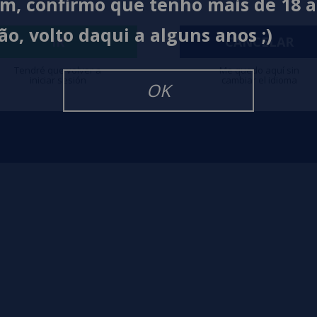
im, confirmo que tenho mais de 18 
lquimia
Formas de pagamento
Políti
ão, volto daqui a alguns anos ;)
Contato
Políti
IR
CANCELAR
Tendré que volver a
Me quedo aquí sin
iniciar sesión
cambiar el idioma
OK
igarrillos Electronicos