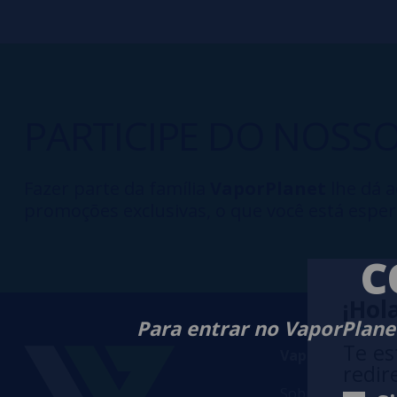
PARTICIPE DO NOSS
Fazer parte da família
VaporPlanet
lhe dá a
promoções exclusivas, o que você está esper
C
¡Hola
Para entrar no VaporPlanet
Te es
VaporPlanet
redir
Sobre nós