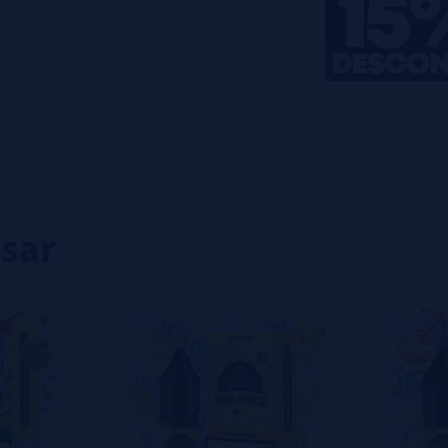
0%
0%
0%
0%
0%
eiro a deixar um? Sua opinião é
isar