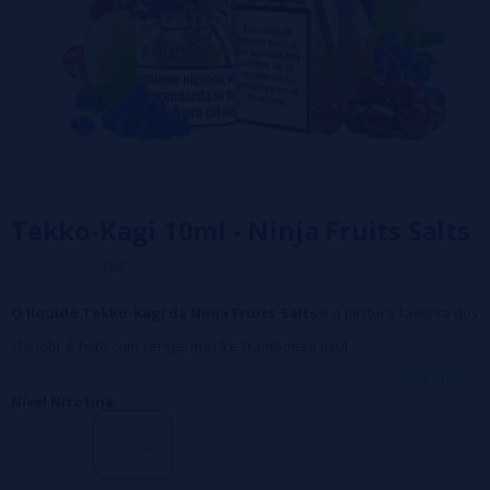
Tekko-Kagi 10ml - Ninja Fruits Salts
0/5
O líquido Tekko-Kagi da Ninja Fruits Salts
é a mistura favorita dos
shinobi. É feito com cereja, maçã e framboesa azul.
Caracteristicas:
veja mais...
Nível Nicotina:
Frasco líquido 10ml
Boné resistente a crianças
10 mg
20 mg
Base: 50 PG / 50 VG