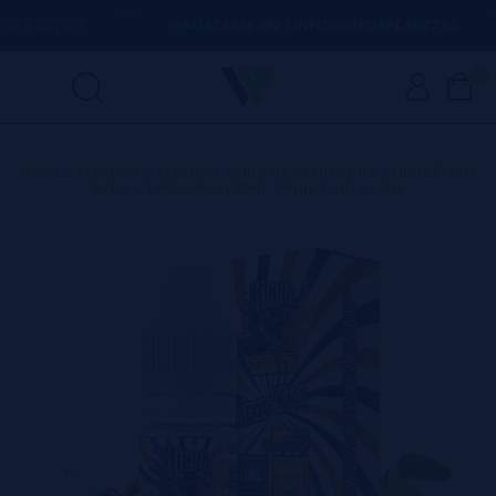
R DÚVIDA
(+34) 674 656 090 / INFO@VAPORPLANET.ES
0
Home
>
Líquidos
>
Líquidos com sais de nicotina
>
Ninja Fruits
Salts
>
Tekko-Kagi 10ml - Ninja Fruits Salts